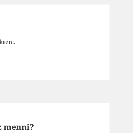
tkezni
.
z menni?