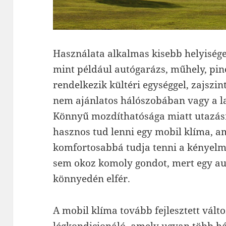
Használata alkalmas kisebb helyiségek
mint például autógarázs, műhely, pinc
rendelkezik kültéri egységgel, zajszin
nem ajánlatos hálószobában vagy a l
Könnyű mozdíthatósága miatt utazás
hasznos tud lenni egy mobil klíma, a
komfortosabbá tudja tenni a kényelme
sem okoz komoly gondot, mert egy a
könnyedén elfér.
A mobil klíma tovább fejlesztett változ