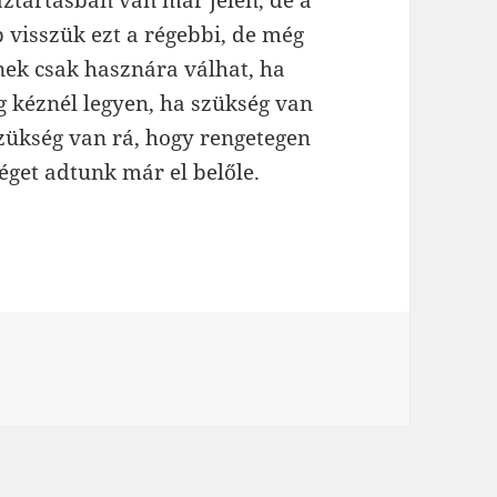
ztartásban van már jelen, de a
b visszük ezt a régebbi, de még
nek csak hasznára válhat, ha
g kéznél legyen, ha szükség van
 szükség van rá, hogy rengetegen
éget adtunk már el belőle.