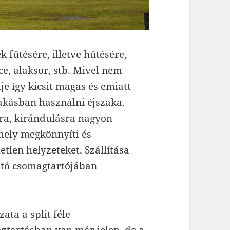
 fűtésére, illetve hűtésére,
e, alaksor, stb. Mivel nem
tje így kicsit magas és emiatt
akásban használni éjszaka.
ra, kirándulásra nagyon
mely megkönnyíti és
tlen helyzeteket. Szállítása
utó csomagtartójában
ata a split féle