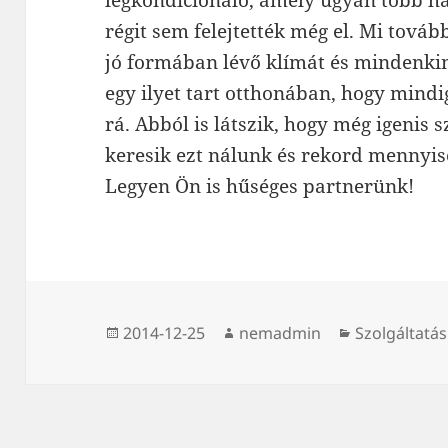
légkondicionáló, amely ugyan több há
régit sem felejtették még el. Mi továb
jó formában lévő klímát és mindenki
egy ilyet tart otthonában, hogy mindi
rá. Abból is látszik, hogy még igenis
keresik ezt nálunk és rekord mennyis
Legyen Ön is hűséges partnerünk!
Közzétéve
Szerző
Kategória
2014-12-25
nemadmin
Szolgáltatás