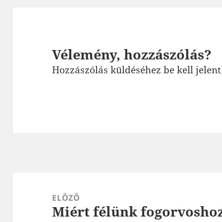
Vélemény, hozzászólás?
Hozzászólás küldéséhez
be kell jelen
Bejegyzés
navigáció
ELŐZŐ
Miért félünk fogorvosho
Korábbi