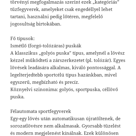
törvényi megfogalmazás szerint ezek „kategóriás”
tűzfegyverek, amelyeket csak engedéllyel lehet
tartani, használni pedig lőtéren, megfelelő
jogosultság birtokában.
Fő típusok:
Ismétlő (forgó-tolózáras) puskák
A klasszikus „golyós puska” típus, amelynél a lövész
kézzel működteti a zárszerkezetet (pl. tolózár). Egyes
lövések leadására alkalmas, kiváló pontossággal. A
legelterjedtebb sportcélú típus hazánkban, mivel
egyszerű, megbízható és precíz.
Köznyelvi szinonima: golyós, sportpuska, céllövő
puska.
Félautomata sportfegyverek
Egy-egy lövés után automatikusan újratöltenek, de
sorozatlövésre nem alkalmasak. Gyorsabb tüzelést
és modern megjelenést kínálnak. Ezek különösen