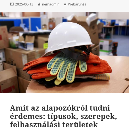
Közzétéve
Szerző
Kategória
2025-06-13
nemadmin
Webáruház
Amit az alapozókról tudni
érdemes: típusok, szerepek,
felhasználási területek