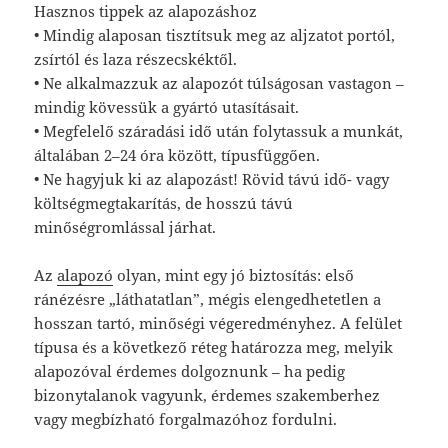
Hasznos tippek az alapozáshoz
• Mindig alaposan tisztítsuk meg az aljzatot portól,
zsírtól és laza részecskéktől.
• Ne alkalmazzuk az alapozót túlságosan vastagon –
mindig kövessük a gyártó utasításait.
• Megfelelő száradási idő után folytassuk a munkát,
általában 2–24 óra között, típusfüggően.
• Ne hagyjuk ki az alapozást! Rövid távú idő- vagy
költségmegtakarítás, de hosszú távú
minőségromlással járhat.
Az
alapozó
olyan, mint egy jó biztosítás: első
ránézésre „láthatatlan”, mégis elengedhetetlen a
hosszan tartó, minőségi végeredményhez. A felület
típusa és a következő réteg határozza meg, melyik
alapozóval érdemes dolgoznunk – ha pedig
bizonytalanok vagyunk, érdemes szakemberhez
vagy megbízható forgalmazóhoz fordulni.