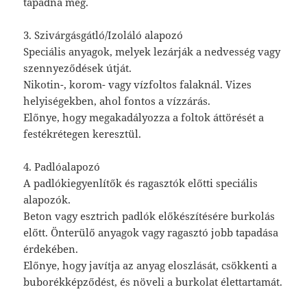
tapadna meg.
3. Szivárgásgátló/Izoláló alapozó
Speciális anyagok, melyek lezárják a nedvesség vagy
szennyeződések útját.
Nikotin-, korom- vagy vízfoltos falaknál. Vizes
helyiségekben, ahol fontos a vízzárás.
Előnye, hogy megakadályozza a foltok áttörését a
festékrétegen keresztül.
4. Padlóalapozó
A padlókiegyenlítők és ragasztók előtti speciális
alapozók.
Beton vagy esztrich padlók előkészítésére burkolás
előtt. Önterülő anyagok vagy ragasztó jobb tapadása
érdekében.
Előnye, hogy javítja az anyag eloszlását, csökkenti a
buborékképződést, és növeli a burkolat élettartamát.