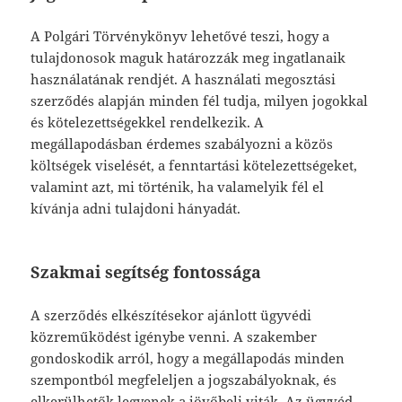
A Polgári Törvénykönyv lehetővé teszi, hogy a
tulajdonosok maguk határozzák meg ingatlanaik
használatának rendjét. A használati megosztási
szerződés alapján minden fél tudja, milyen jogokkal
és kötelezettségekkel rendelkezik. A
megállapodásban érdemes szabályozni a közös
költségek viselését, a fenntartási kötelezettségeket,
valamint azt, mi történik, ha valamelyik fél el
kívánja adni tulajdoni hányadát.
Szakmai segítség fontossága
A szerződés elkészítésekor ajánlott ügyvédi
közreműködést igénybe venni. A szakember
gondoskodik arról, hogy a megállapodás minden
szempontból megfeleljen a jogszabályoknak, és
elkerülhetők legyenek a jövőbeli viták. Az ügyvéd