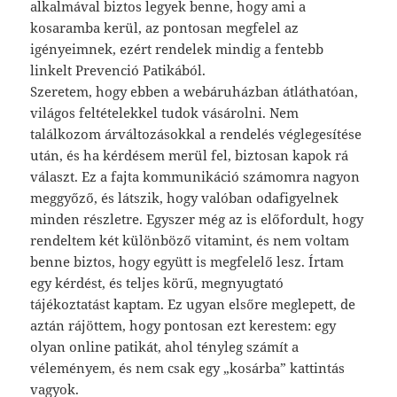
alkalmával biztos legyek benne, hogy ami a
kosaramba kerül, az pontosan megfelel az
igényeimnek, ezért rendelek mindig a fentebb
linkelt Prevenció Patikából.
Szeretem, hogy ebben a webáruházban átláthatóan,
világos feltételekkel tudok vásárolni. Nem
találkozom árváltozásokkal a rendelés véglegesítése
után, és ha kérdésem merül fel, biztosan kapok rá
választ. Ez a fajta kommunikáció számomra nagyon
meggyőző, és látszik, hogy valóban odafigyelnek
minden részletre. Egyszer még az is előfordult, hogy
rendeltem két különböző vitamint, és nem voltam
benne biztos, hogy együtt is megfelelő lesz. Írtam
egy kérdést, és teljes körű, megnyugtató
tájékoztatást kaptam. Ez ugyan elsőre meglepett, de
aztán rájöttem, hogy pontosan ezt kerestem: egy
olyan online patikát, ahol tényleg számít a
véleményem, és nem csak egy „kosárba” kattintás
vagyok.