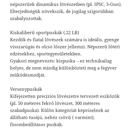
népszerűek dinamikus lövészetben (pl. IPSC, 3-Gun).
Elterjedtségük növekszik, de jogilag szigorúbban
szabályozottak.
Kiskaliberű sportpuskák (.22 LR)
Kezdők és fiatal lövészek számára is ideális, gyenge
visszarúgás és olcsó lőszer jellemzi. Népszerű lőtéri
edzésekhez, sportegyesületekben.
Gyakori megnevezés: kispuska – ez technikailag
helyes, de nem mindig különbözteti meg a fegyver
működésmódját.
Versenypuskák
Kifejezetten precíziós lövészetre tervezett eszközök
(pl. 50 méteres fekvő lövészet, 300 méteres
szabadpuska). Külön kategóriát képviselnek az
állítható tusájú, nehéz csövű ( varmint),
finombeállításos puskák.