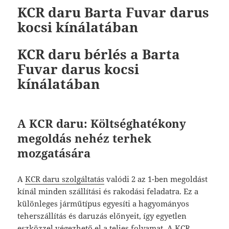
KCR daru Barta Fuvar darus
kocsi kínálatában
KCR daru bérlés a Barta
Fuvar darus kocsi
kínálatában
A KCR daru: Költséghatékony
megoldás nehéz terhek
mozgatására
A
KCR daru szolgáltatás
valódi 2 az 1-ben megoldást
kínál minden szállítási és rakodási feladatra. Ez a
különleges járműtípus egyesíti a hagyományos
teherszállítás és daruzás előnyeit, így egyetlen
eszközzel végezhető el a teljes folyamat. A KCR