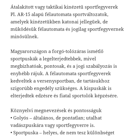
Átalakított vagy taktikai kinézetű sportfegyverek
Pl. AR-15 alapú félautomata sportváltozatok,
amelyek kinézetükben katonai jellegűek, de
működésük félautomata és jogilag sportfegyvernek
minősülnek.
Magyarországon a forgó-tolózáras ismétlő
sportpuskák a legelterjedtebbek, mivel
megbízhatóak, pontosak, és a jogi szabályozás is
enyhébb rájuk. A félautomata sportfegyverek
kedveltek a versenysportban, de tartásukhoz
szigorúbb engedély szükséges. A kispuskák is
elterjedtek edzésre és fiatal sportolók képzésére.
Köznyelvi megnevezések és pontosságuk
• Golyós – általános, de pontatlan; utalhat
vadászpuskára vagy sportfegyverre is.
• Sportpuska – helyes, de nem tesz különbséget