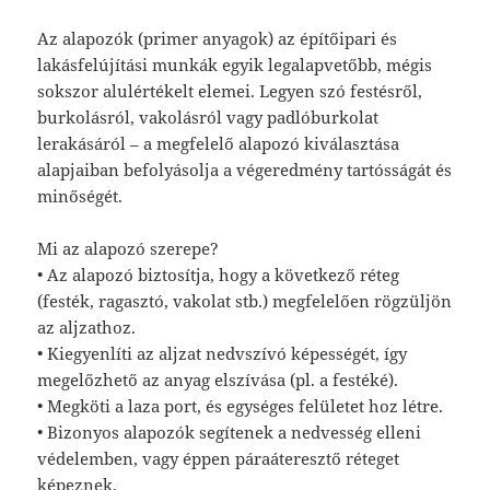
Az alapozók (primer anyagok) az építőipari és
lakásfelújítási munkák egyik legalapvetőbb, mégis
sokszor alulértékelt elemei. Legyen szó festésről,
burkolásról, vakolásról vagy padlóburkolat
lerakásáról – a megfelelő alapozó kiválasztása
alapjaiban befolyásolja a végeredmény tartósságát és
minőségét.
Mi az alapozó szerepe?
• Az alapozó biztosítja, hogy a következő réteg
(festék, ragasztó, vakolat stb.) megfelelően rögzüljön
az aljzathoz.
• Kiegyenlíti az aljzat nedvszívó képességét, így
megelőzhető az anyag elszívása (pl. a festéké).
• Megköti a laza port, és egységes felületet hoz létre.
• Bizonyos alapozók segítenek a nedvesség elleni
védelemben, vagy éppen páraáteresztő réteget
képeznek.