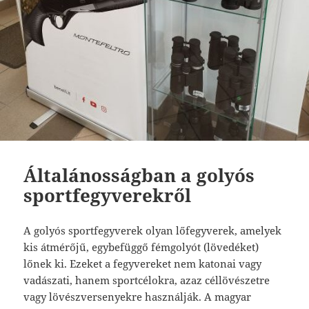
Általánosságban a golyós
sportfegyverekről
A golyós sportfegyverek olyan lőfegyverek, amelyek
kis átmérőjű, egybefüggő fémgolyót (lövedéket)
lőnek ki. Ezeket a fegyvereket nem katonai vagy
vadászati, hanem sportcélokra, azaz céllövészetre
vagy lövészversenyekre használják. A magyar