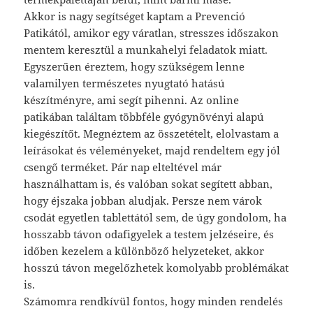
Akkor is nagy segítséget kaptam a Prevenció
Patikától, amikor egy váratlan, stresszes időszakon
mentem keresztül a munkahelyi feladatok miatt.
Egyszerűen éreztem, hogy szükségem lenne
valamilyen természetes nyugtató hatású
készítményre, ami segít pihenni. Az online
patikában találtam többféle gyógynövényi alapú
kiegészítőt. Megnéztem az összetételt, elolvastam a
leírásokat és véleményeket, majd rendeltem egy jól
csengő terméket. Pár nap elteltével már
használhattam is, és valóban sokat segített abban,
hogy éjszaka jobban aludjak. Persze nem várok
csodát egyetlen tablettától sem, de úgy gondolom, ha
hosszabb távon odafigyelek a testem jelzéseire, és
időben kezelem a különböző helyzeteket, akkor
hosszú távon megelőzhetek komolyabb problémákat
is.
Számomra rendkívül fontos, hogy minden rendelés