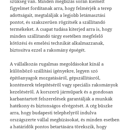
szükség van. Minden megbízás során kiemelt
figyelmet fordítanak arra, hogy felmérjék a terep
adottságait, megtalálják a legjobb letámasztási
pontot, és szakszerűen rögzítsék a szállítandó
termékeket. A csapat tudása kiterjed arra is, hogy
minden szállítandó tárgy esetében megfelelő
kötözési és emelési technikát alkalmazzanak,
biztosítva ezzel a rakomány épségét.
A vállalkozás rugalmas megoldásokat kínál a
különböző szállítási igényekre, legyen szó
építőanyagok mozgatásáról, gépszállításról,
konténerek telepítéséről vagy speciális rakományok
kezeléséről. A korszerű járműpark és a gondosan
karbantartott felszerelések garantálják a munkák
hatékony és biztonságos elvégzését. A cég büszke
arra, hogy budapesti telephelyről indulva
országszerte vállal megbízásokat, és minden esetben
a határidők pontos betartására törekszik, hogy