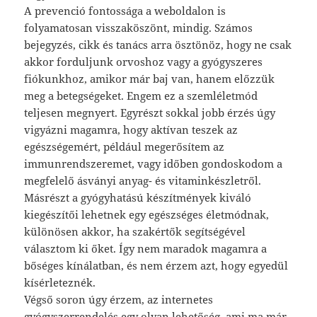
A prevenció fontossága a weboldalon is
folyamatosan visszaköszönt, mindig. Számos
bejegyzés, cikk és tanács arra ösztönöz, hogy ne csak
akkor forduljunk orvoshoz vagy a gyógyszeres
fiókunkhoz, amikor már baj van, hanem előzzük
meg a betegségeket. Engem ez a szemléletmód
teljesen megnyert. Egyrészt sokkal jobb érzés úgy
vigyázni magamra, hogy aktívan teszek az
egészségemért, például megerősítem az
immunrendszeremet, vagy időben gondoskodom a
megfelelő ásványi anyag- és vitaminkészletről.
Másrészt a gyógyhatású készítmények kiváló
kiegészítői lehetnek egy egészséges életmódnak,
különösen akkor, ha szakértők segítségével
választom ki őket. Így nem maradok magamra a
bőséges kínálatban, és nem érzem azt, hogy egyedül
kísérleteznék.
Végső soron úgy érzem, az internetes
gyógyszerrendelés egy olyan lehetőség, ami ma már