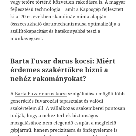
vagy tetőre történő közvetlen rakodásra is. A magyar
fejlesztésű technológia – amit a Kaposgép fejlesztett
ki a ’70-es években skandináv minta alapján –
összecsukható darumechanizmusa optimalizálja a
szállítókapacitást és hatékonyabbá teszi a
munkavégzést.
Barta Fuvar darus kocsi: Miért
érdemes szakértőkre bízni a
nehéz rakományokat?
A
Barta Fuvar darus kocsi
szolgáltatásai mögött több
generációs fuvarozási tapasztalat és valódi
szakértelem áll. A vállalkozás szakemberei pontosan
tudják, hogy a nehéz terhek biztonságos
mozgatásához nem elegendő csupán a megfelelő
gépjármű, hanem precizitásra és önfegyelemre is