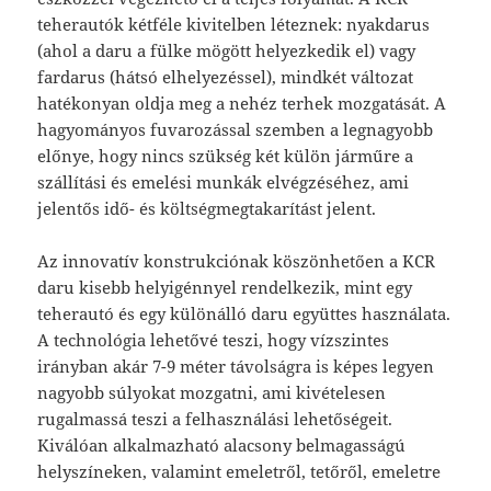
teherautók kétféle kivitelben léteznek: nyakdarus
(ahol a daru a fülke mögött helyezkedik el) vagy
fardarus (hátsó elhelyezéssel), mindkét változat
hatékonyan oldja meg a nehéz terhek mozgatását. A
hagyományos fuvarozással szemben a legnagyobb
előnye, hogy nincs szükség két külön járműre a
szállítási és emelési munkák elvégzéséhez, ami
jelentős idő- és költségmegtakarítást jelent.
Az innovatív konstrukciónak köszönhetően a KCR
daru kisebb helyigénnyel rendelkezik, mint egy
teherautó és egy különálló daru együttes használata.
A technológia lehetővé teszi, hogy vízszintes
irányban akár 7-9 méter távolságra is képes legyen
nagyobb súlyokat mozgatni, ami kivételesen
rugalmassá teszi a felhasználási lehetőségeit.
Kiválóan alkalmazható alacsony belmagasságú
helyszíneken, valamint emeletről, tetőről, emeletre