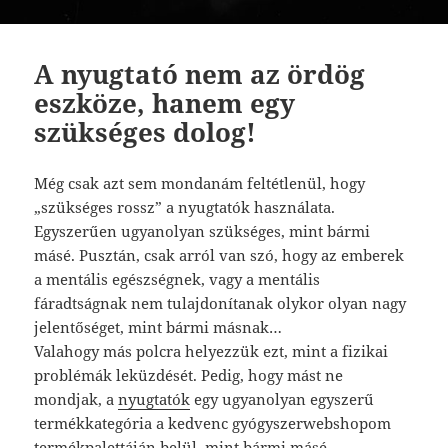
A nyugtató nem az ördög
eszköze, hanem egy
szükséges dolog!
Még csak azt sem mondanám feltétlenül, hogy
„szükséges rossz” a nyugtatók használata.
Egyszerűen ugyanolyan szükséges, mint bármi
másé. Pusztán, csak arról van szó, hogy az emberek
a mentális egészségnek, vagy a mentális
fáradtságnak nem tulajdonítanak olykor olyan nagy
jelentőséget, mint bármi másnak…
Valahogy más polcra helyezzük ezt, mint a fizikai
problémák leküzdését. Pedig, hogy mást ne
mondjak, a
nyugtatók
egy ugyanolyan egyszerű
termékkategória a kedvenc gyógyszerwebshopom
termékpalettáján belül, mint bármi másé.