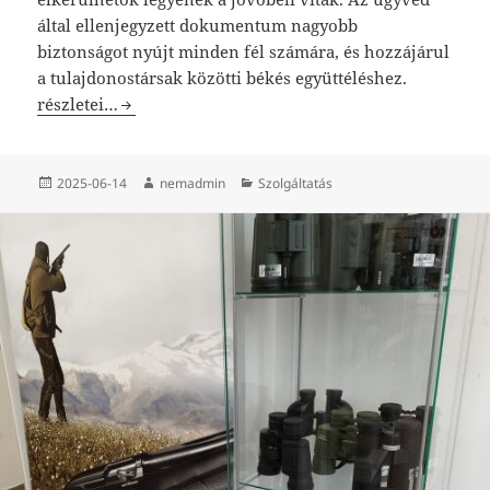
által ellenjegyzett dokumentum nagyobb
biztonságot nyújt minden fél számára, és hozzájárul
a tulajdonostársak közötti békés együttéléshez.
Használati megosztási szerződés és határozott idejű bérl
részletei…
Közzétéve
Szerző
Kategória
2025-06-14
nemadmin
Szolgáltatás