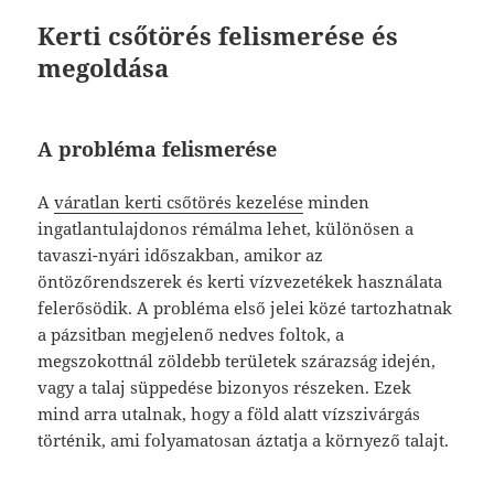
Kerti csőtörés felismerése és
megoldása
A probléma felismerése
A
váratlan kerti csőtörés kezelése
minden
ingatlantulajdonos rémálma lehet, különösen a
tavaszi-nyári időszakban, amikor az
öntözőrendszerek és kerti vízvezetékek használata
felerősödik. A probléma első jelei közé tartozhatnak
a pázsitban megjelenő nedves foltok, a
megszokottnál zöldebb területek szárazság idején,
vagy a talaj süppedése bizonyos részeken. Ezek
mind arra utalnak, hogy a föld alatt vízszivárgás
történik, ami folyamatosan áztatja a környező talajt.