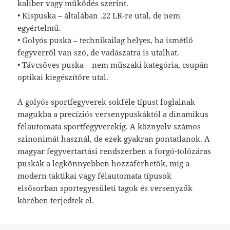
kaliber vagy működés szerint.
• Kispuska – általában .22 LR-re utal, de nem
egyértelmű.
• Golyós puska – technikailag helyes, ha ismétlő
fegyverről van szó, de vadászatra is utalhat.
• Távcsöves puska – nem műszaki kategória, csupán
optikai kiegészítőre utal.
A
golyós sportfegyverek sokféle típust
foglalnak
magukba a precíziós versenypuskáktól a dinamikus
félautomata sportfegyverekig. A köznyelv számos
szinonimát használ, de ezek gyakran pontatlanok. A
magyar fegyvertartási rendszerben a forgó-tolózáras
puskák a legkönnyebben hozzáférhetők, míg a
modern taktikai vagy félautomata típusok
elsősorban sportegyesületi tagok és versenyzők
körében terjedtek el.