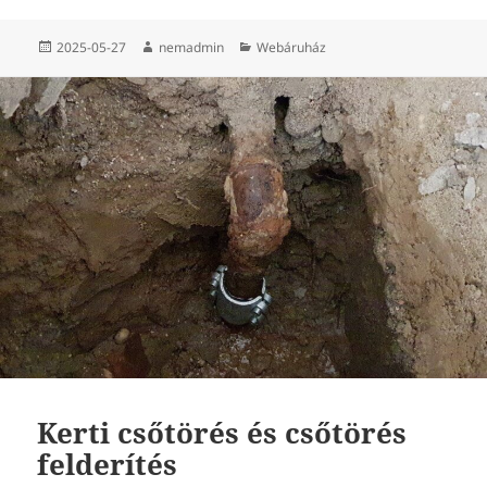
Közzétéve
Szerző
Kategória
2025-05-27
nemadmin
Webáruház
Kerti csőtörés és csőtörés
felderítés