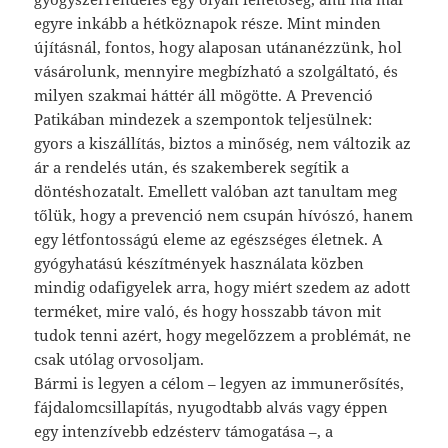
egyre inkább a hétköznapok része. Mint minden
újításnál, fontos, hogy alaposan utánanézzünk, hol
vásárolunk, mennyire megbízható a szolgáltató, és
milyen szakmai háttér áll mögötte. A Prevenció
Patikában mindezek a szempontok teljesülnek:
gyors a kiszállítás, biztos a minőség, nem változik az
ár a rendelés után, és szakemberek segítik a
döntéshozatalt. Emellett valóban azt tanultam meg
tőlük, hogy a prevenció nem csupán hívószó, hanem
egy létfontosságú eleme az egészséges életnek. A
gyógyhatású készítmények használata közben
mindig odafigyelek arra, hogy miért szedem az adott
terméket, mire való, és hogy hosszabb távon mit
tudok tenni azért, hogy megelőzzem a problémát, ne
csak utólag orvosoljam.
Bármi is legyen a célom – legyen az immunerősítés,
fájdalomcsillapítás, nyugodtabb alvás vagy éppen
egy intenzívebb edzésterv támogatása –, a