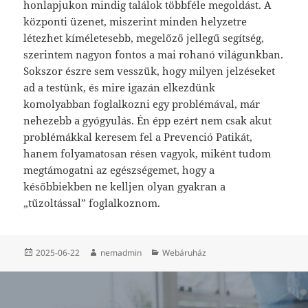
honlapjukon mindig találok többféle megoldást. A
központi üzenet, miszerint minden helyzetre
létezhet kíméletesebb, megelőző jellegű segítség,
szerintem nagyon fontos a mai rohanó világunkban.
Sokszor észre sem vesszük, hogy milyen jelzéseket
ad a testünk, és mire igazán elkezdünk
komolyabban foglalkozni egy problémával, már
nehezebb a gyógyulás. Én épp ezért nem csak akut
problémákkal keresem fel a Prevenció Patikát,
hanem folyamatosan résen vagyok, miként tudom
megtámogatni az egészségemet, hogy a
későbbiekben ne kelljen olyan gyakran a
„tűzoltással” foglalkoznom.
Közzétéve
Szerző
Kategória
2025-06-22
nemadmin
Webáruház