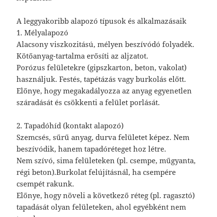
A leggyakoribb alapozó típusok és alkalmazásaik
1. Mélyalapozó
Alacsony viszkozitású, mélyen beszívódó folyadék.
Kötőanyag-tartalma erősíti az aljzatot.
Porózus felületekre (gipszkarton, beton, vakolat)
használjuk. Festés, tapétázás vagy burkolás előtt.
Előnye, hogy megakadályozza az anyag egyenetlen
száradását és csökkenti a felület porlását.
2. Tapadóhíd (kontakt alapozó)
Szemcsés, sűrű anyag, durva felületet képez. Nem
beszívódik, hanem tapadóréteget hoz létre.
Nem szívó, sima felületeken (pl. csempe, műgyanta,
régi beton).Burkolat felújításnál, ha csempére
csempét rakunk.
Előnye, hogy növeli a következő réteg (pl. ragasztó)
tapadását olyan felületeken, ahol egyébként nem