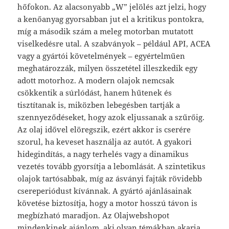
hőfokon. Az alacsonyabb „W” jelölés azt jelzi, hogy
a kenőanyag gyorsabban jut el a kritikus pontokra,
míg a második szám a meleg motorban mutatott
viselkedésre utal. A szabványok – például API, ACEA
vagy a gyártói követelmények – egyértelműen
meghatározzák, milyen összetétel illeszkedik egy
adott motorhoz. A modern olajok nemcsak
csökkentik a súrlódást, hanem hűtenek és
tisztítanak is, miközben lebegésben tartják a
szennyeződéseket, hogy azok eljussanak a szűrőig.
Az olaj idővel elöregszik, ezért akkor is cserére
szorul, ha keveset használja az autót. A gyakori
hidegindítás, a nagy terhelés vagy a dinamikus
vezetés tovább gyorsítja a lebomlását. A szintetikus
olajok tartósabbak, míg az ásványi fajták rövidebb
csereperiódust kívánnak. A gyártó ajánlásainak
követése biztosítja, hogy a motor hosszú távon is
megbízható maradjon. Az Olajwebshopot
mindenkinek ajánlom, aki olyan témákban akarja