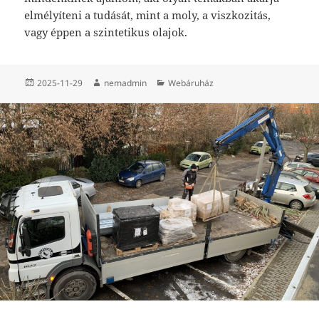
elmélyíteni a tudását, mint a moly, a viszkozitás,
vagy éppen a szintetikus olajok.
Közzétéve
Szerző
Kategória
2025-11-29
nemadmin
Webáruház