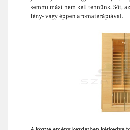
semmi mást nem kell tennünk. Sőt, az
fény- vagy éppen aromaterápiával.
A közvélemény kezdetben kétkedve f