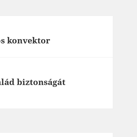
os konvektor
alád biztonságát