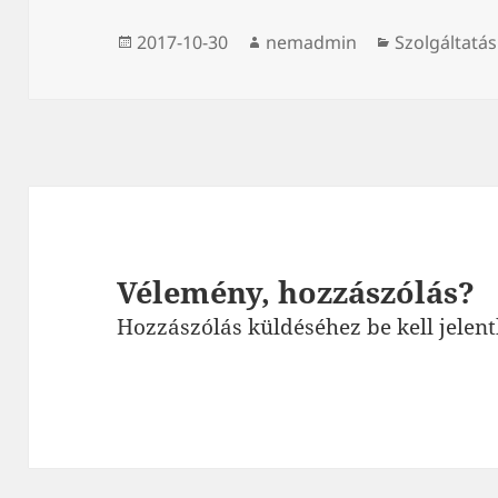
Közzétéve
Szerző
Kategória
2017-10-30
nemadmin
Szolgáltatás
Vélemény, hozzászólás?
Hozzászólás küldéséhez
be kell jelen