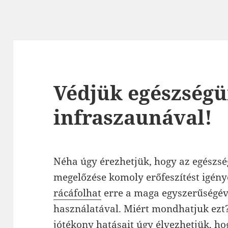
Védjük egészség
infraszaunával!
Néha úgy érezhetjük, hogy az egészs
megelőzése komoly erőfeszítést igény
rácáfolhat
erre a maga egyszerűségév
használatával. Miért mondhatjuk ezt
jótékony hatásait úgy élvezhetjük, h