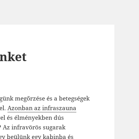
ünket
égünk megőrzése és a betegségek
el.
Azonban az infraszauna
el és élményekben dús
? Az infravörös sugarak
ogy beülünk egy kabinba és