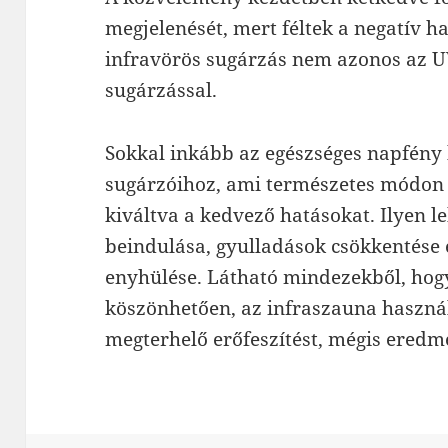
megjelenését, mert féltek a negatív h
infravörös sugárzás nem azonos az U
sugárzással.
Sokkal inkább az egészséges napfény 
sugárzóihoz, ami természetes módon m
kiváltva a kedvező hatásokat. Ilyen l
beindulása, gyulladások csökkentése
enyhülése. Látható mindezekből, hog
köszönhetően, az infraszauna haszná
megterhelő erőfeszítést, mégis eredm