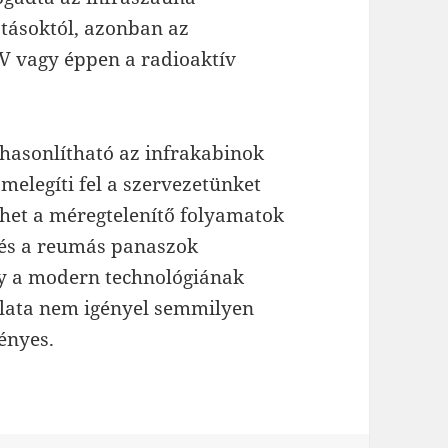
atásoktól, azonban az
V vagy éppen a radioaktív
hasonlítható az infrakabinok
elegíti fel a szervezetünket
ehet a méregtelenítő folyamatok
 és a reumás panaszok
y a modern technológiának
lata nem igényel semmilyen
ényes.