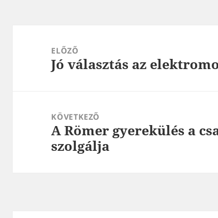
Bejegyzés
navigáció
ELŐZŐ
Jó választás az elektrom
Korábbi
bejegyzések:
KÖVETKEZŐ
A Römer gyerekülés a cs
Következő
szolgálja
bejegyzések: