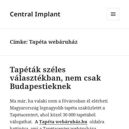
Central Implant
MENÜ
ÉS
WIDGETEK
Címke:
Tapéta webáruház
Tapéták széles
választékban, nem csak
Budapestieknek
Ma már, ha valaki nem a fővárosban él elérheti
Magyarország legnagyobb tapéta szaküzletét a
Tapétacentert, ahol közel 30 000 tapétából
válogathat.
A
Tapéta webáruház.hu
oldalra
kattintva, ami a Tapétacenter webáruháza