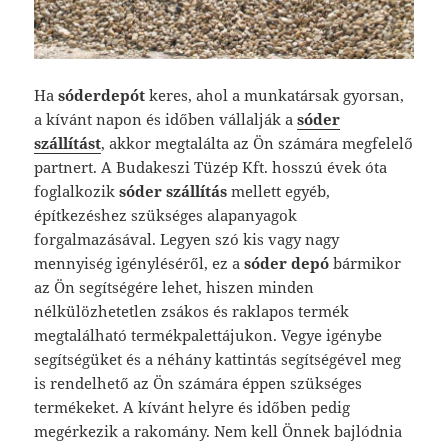
Ha
sóderdepót
keres, ahol a munkatársak gyorsan,
a kívánt napon és időben vállalják a
sóder
szállítást
, akkor megtalálta az Ön számára megfelelő
partnert. A Budakeszi Tüzép Kft. hosszú évek óta
foglalkozik
sóder szállítás
mellett egyéb,
építkezéshez szükséges alapanyagok
forgalmazásával.
Legyen szó kis vagy nagy
mennyiség igényléséről, ez a
sóder
depó
bármikor
az Ön segítségére lehet, hiszen minden
nélkülözhetetlen zsákos és raklapos termék
megtalálható termékpalettájukon. Vegye igénybe
segítségüket és a néhány kattintás segítségével meg
is rendelhető az Ön számára éppen szükséges
termékeket. A kívánt helyre és időben pedig
megérkezik a rakomány. Nem kell Önnek bajlódnia