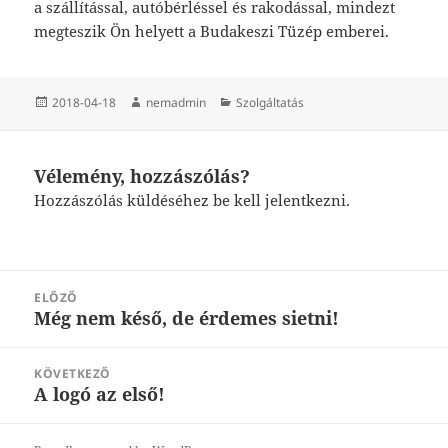
a szállítással, autóbérléssel és rakodással, mindezt
megteszik Ön helyett a Budakeszi Tüzép emberei.
Közzétéve
Szerző
Kategória
2018-04-18
nemadmin
Szolgáltatás
Vélemény, hozzászólás?
Hozzászólás küldéséhez
be kell jelentkezni
.
Bejegyzés
ELŐZŐ
navigáció
Még nem késő, de érdemes sietni!
Korábbi
bejegyzések:
KÖVETKEZŐ
A logó az első!
Következő
bejegyzések: