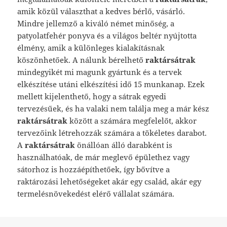
amik közül választhat a kedves bérlő, vásárló.
Mindre jellemző a kiváló német minőség, a
patyolatfehér ponyva és a világos beltér nyújtotta
élmény, amik a különleges kialakításnak
köszönhetőek. A nálunk bérelhető
raktársátrak
mindegyikét mi magunk gyártunk és a tervek
elkészítése utáni elkészítési idő 15 munkanap. Ezek
mellett kijelenthető, hogy a sátrak egyedi
tervezésűek, és ha valaki nem találja meg a már kész
raktársátrak
között a számára megfelelőt, akkor
tervezőink létrehozzák számára a tökéletes darabot.
A
raktársátrak
önállóan álló darabként is
használhatóak, de már meglevő épülethez vagy
sátorhoz is hozzáépíthetőek, így bővítve a
raktározási lehetőségeket akár egy család, akár egy
termelésnövekedést elérő vállalat számára.