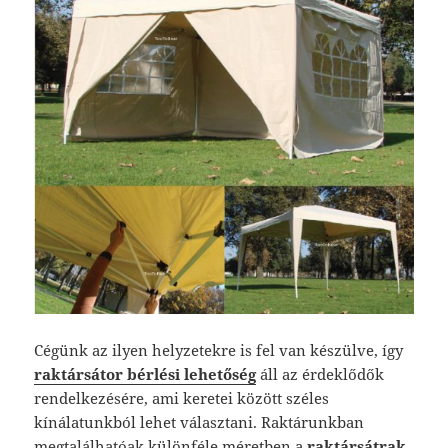
Cégünk az ilyen helyzetekre is fel van készülve, így
raktársátor bérlési lehetőség
áll az érdeklődők
rendelkezésére, ami keretei között széles
kínálatunkból lehet választani.
Raktárunkban
megtalálhatóak különféle méretben a
raktársátrak
,