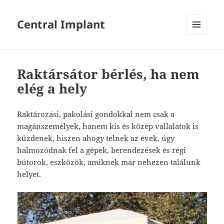
Central Implant
MENÜ
ÉS
WIDGETEK
Raktársátor bérlés, ha nem
elég a hely
Raktározási, pakolási gondokkal nem csak a
magánszemélyek, hanem kis és közép vállalatok is
küzdenek, hiszen ahogy telnek az évek, úgy
halmozódnak fel a gépek, berendezések és régi
bútorok, eszközök, amiknek már nehezen találunk
helyet.