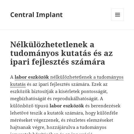
Central Implant
MENÜ
ÉS
WIDGETEK
Nélkülözhetetlenek a
tudományos kutatás és az
ipari fejlesztés számára
A
labor eszközök
nélkülözhetetlenek a tudományos
kutatás
és az ipari fejlesztés számára. Ezek az
eszközök biztosítják a kísérletek pontosságát,
megbízhatóságát és reprodukálhatóságát.
A
különböző típusú
labor eszközök
és berendezések
lehetővé teszik a kutatók számára, hogy különféle
méréseket végezzenek, és részletes elemzéseket
hajtsanak végre, hozzájárulva a tudományos