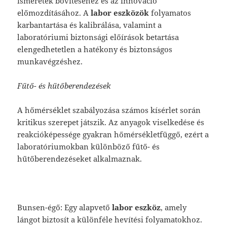
ismeretek bővítéséhez és az innováció
előmozdításához. A
labor eszközök
folyamatos
karbantartása és kalibrálása, valamint a
laboratóriumi biztonsági előírások betartása
elengedhetetlen a hatékony és biztonságos
munkavégzéshez.
Fűtő- és hűtőberendezések
A hőmérséklet szabályozása számos kísérlet során
kritikus szerepet játszik. Az anyagok viselkedése és
reakcióképessége gyakran hőmérsékletfüggő, ezért a
laboratóriumokban különböző fűtő- és
hűtőberendezéseket alkalmaznak.
Bunsen-égő: Egy alapvető
labor eszköz
, amely
lángot biztosít a különféle hevítési folyamatokhoz.