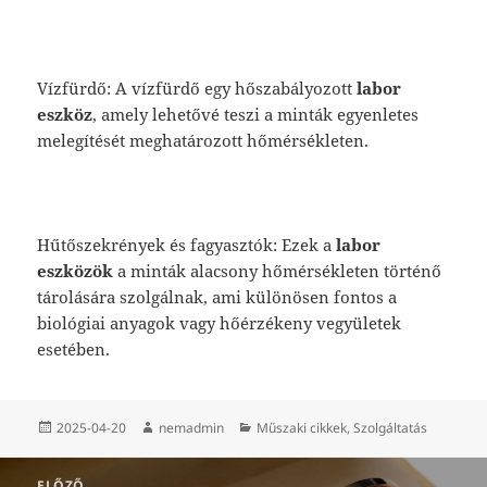
Vízfürdő: A vízfürdő egy hőszabályozott
labor
eszköz
, amely lehetővé teszi a minták egyenletes
melegítését meghatározott hőmérsékleten.
Hűtőszekrények és fagyasztók: Ezek a
labor
eszközök
a minták alacsony hőmérsékleten történő
tárolására szolgálnak, ami különösen fontos a
biológiai anyagok vagy hőérzékeny vegyületek
esetében.
Közzétéve
Szerző
Kategória
2025-04-20
nemadmin
Műszaki cikkek
,
Szolgáltatás
Bejegyzés
ELŐZŐ