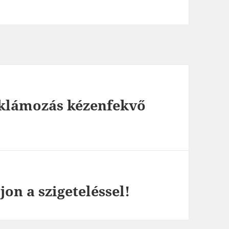
eklámozás kézenfekvő
on a szigeteléssel!