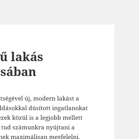
ű lakás
osában
tségével új, modern lakást a
dásokkal dúsított ingatlanokat
zek közül is a legjobb mellett
t tud számunkra nyújtani a
knek maximálisan megfelelni.