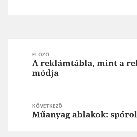
Bejegyzés
navigáció
ELŐZŐ
A reklámtábla, mint a r
Korábbi
módja
bejegyzések:
KÖVETKEZŐ
Műanyag ablakok: spórolj
Következő
bejegyzések: