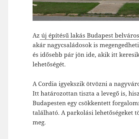
Az
új építésű lakás Budapest belváro
akár nagycsaládosok is megengedheti
és idősebb pár jön ide, akik itt keres
lehetőségét.
A Cordia igyekszik ötvözni a nagyváros
Itt határozottan tiszta a levegő is, hi
Budapesten egy csökkentett forgalom
található. A parkolási lehetőségeket
meg.