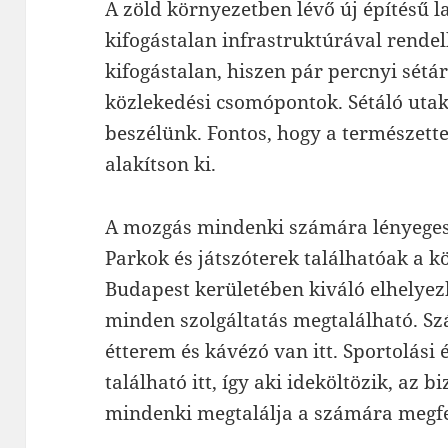
A zöld környezetben lévő új építésű l
kifogástalan infrastruktúrával rendel
kifogástalan, hiszen pár percnyi sétá
közlekedési csomópontok. Sétáló utak
beszélünk. Fontos, hogy a természett
alakítson ki.
A mozgás mindenki számára lényeges, 
Parkok és játszóterek találhatóak a k
Budapest kerületében kiváló elhelyezk
minden szolgáltatás megtalálható. S
étterem és kávézó van itt. Sportolási 
található itt, így aki ideköltözik, az 
mindenki megtalálja a számára megfe