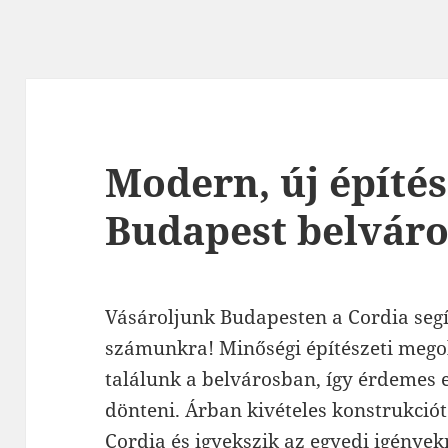
Modern, új építés
Budapest belvár
Vásároljunk Budapesten a Cordia segí
számunkra! Minőségi építészeti megol
találunk a belvárosban, így érdemes e
dönteni. Árban kivételes konstrukció
Cordia és igyekszik az egyedi igénye