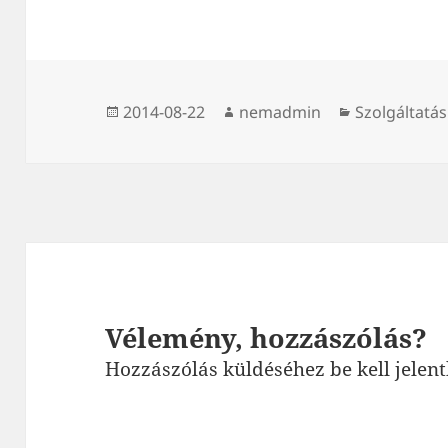
Közzétéve
Szerző
Kategória
2014-08-22
nemadmin
Szolgáltatás
Vélemény, hozzászólás?
Hozzászólás küldéséhez
be kell jelen