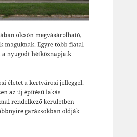
sában olcsón
megvásárolható,
k maguknak. Egyre több fiatal
ik a nyugodt hétköznapjaik
i életet a kertvárosi jelleggel.
szen az új építésű lakás
mal rendelkező kerületben
 többnyire garázsokban oldják