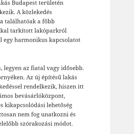
akás Budapest területén
kezik. A közlekedés
ra találhatóak a főbb
kal tarkított lakóparkról
el egy harmonikus kapcsolatot
legyen az fiatal vagy idősebb.
örnyéken. Az új építésű lakás
edéssel rendelkezik, hiszen itt
zámos bevásárlóközpont,
és kikapcsolódási lehetőség
biztosan nem fog unatkozni és
lelőbb szórakozási módot.