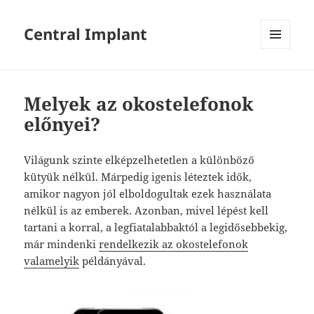
Central Implant
MENÜ
ÉS
WIDGETEK
Melyek az okostelefonok
előnyei?
Világunk szinte elképzelhetetlen a különböző
kütyük nélkül. Márpedig igenis léteztek idők,
amikor nagyon jól elboldogultak ezek használata
nélkül is az emberek. Azonban, mivel lépést kell
tartani a korral, a legfiatalabbaktól a legidősebbekig,
már mindenki
rendelkezik az okostelefonok
valamelyik
példányával.