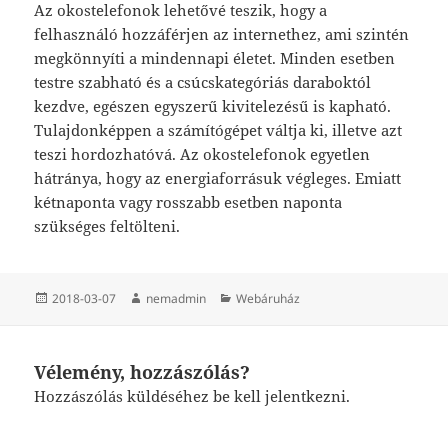
Az okostelefonok lehetővé teszik, hogy a
felhasználó hozzáférjen az internethez, ami szintén
megkönnyíti a mindennapi életet. Minden esetben
testre szabható és a csúcskategóriás daraboktól
kezdve, egészen egyszerű kivitelezésű is kapható.
Tulajdonképpen a számítógépet váltja ki, illetve azt
teszi hordozhatóvá. Az okostelefonok egyetlen
hátránya, hogy az energiaforrásuk végleges. Emiatt
kétnaponta vagy rosszabb esetben naponta
szükséges feltölteni.
Közzétéve
Szerző
Kategória
2018-03-07
nemadmin
Webáruház
Vélemény, hozzászólás?
Hozzászólás küldéséhez
be kell jelentkezni
.