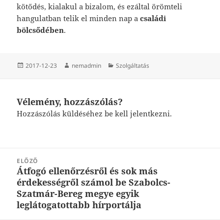
kötődés, kialakul a bizalom, és ezáltal örömteli
hangulatban telik el minden nap a
családi
bölcsődében
.
Közzétéve
Szerző
Kategória
2017-12-23
nemadmin
Szolgáltatás
Vélemény, hozzászólás?
Hozzászólás küldéséhez
be kell jelentkezni
.
Bejegyzés
ELŐZŐ
navigáció
Átfogó ellenőrzésről és sok más
Korábbi
érdekességről számol be Szabolcs-
bejegyzések:
Szatmár-Bereg megye egyik
leglátogatottabb hírportálja