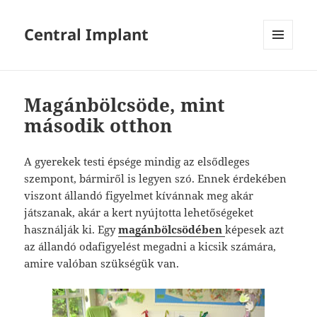
Central Implant
MENÜ
ÉS
WIDGETEK
Magánbölcsöde, mint
második otthon
A gyerekek testi épsége mindig az elsődleges
szempont, bármiről is legyen szó. Ennek érdekében
viszont állandó figyelmet kívánnak meg akár
játszanak, akár a kert nyújtotta lehetőségeket
használják ki. Egy
magánbölcsödében
képesek azt
az állandó odafigyelést megadni a kicsik számára,
amire valóban szükségük van.