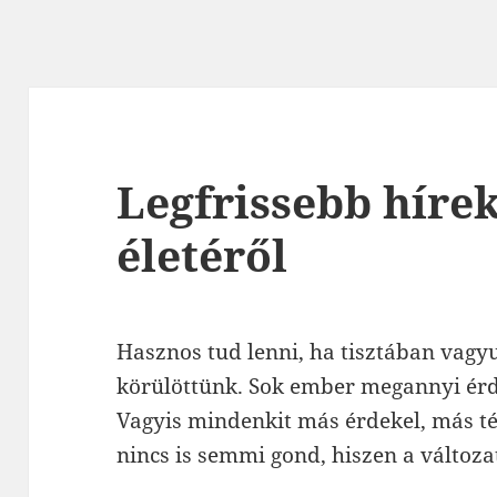
Legfrissebb híre
életéről
Hasznos tud lenni, ha tisztában vagyu
körülöttünk. Sok ember megannyi érde
Vagyis mindenkit más érdekel, más té
nincs is semmi gond, hiszen a változ