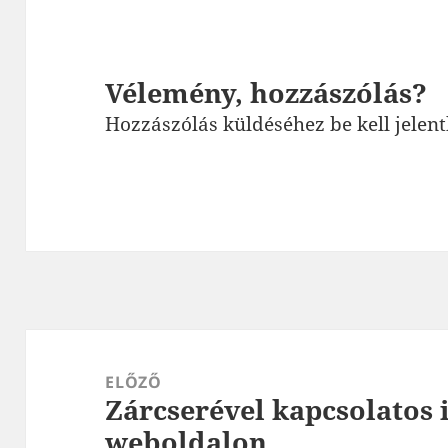
Vélemény, hozzászólás?
Hozzászólás küldéséhez
be kell jelen
Bejegyzés
navigáció
ELŐZŐ
Zárcserével kapcsolatos
Korábbi
weboldalon
bejegyzések: