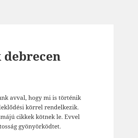
k debrecen
nk avval, hogy mi is történik
klődési körrel rendelkezik.
májú cikkek kötnek le. Evvel
atosság gyönyörködtet.