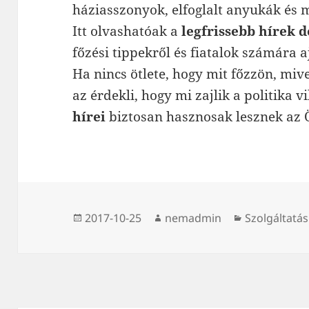
háziasszonyok, elfoglalt anyukák és 
Itt olvashatóak a
legfrissebb
hírek 
főzési tippekről és fiatalok számára 
Ha nincs ötlete, hogy mit főzzön, miv
az érdekli, hogy mi zajlik a politika 
hírei
biztosan hasznosak lesznek az
Közzétéve
Szerző
Kategória
2017-10-25
nemadmin
Szolgáltatás