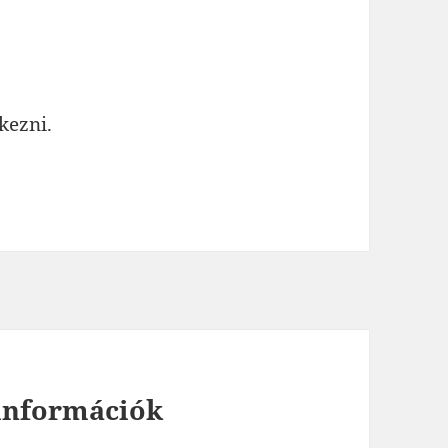
tkezni
.
 információk