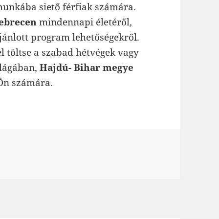
munkába siető férfiak számára.
debrecen
mindennapi életéről,
ajánlott program lehetőségekről.
el töltse a szabad hétvégek vagy
világában,
Hajdú- Bihar megye
 Ön számára.