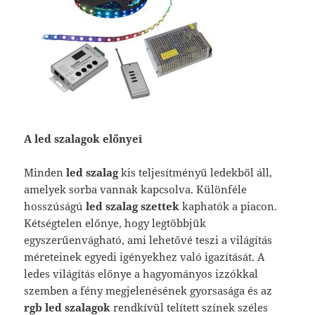
A led szalagok előnyei
Minden
led szalag
kis teljesítményű ledekből áll,
amelyek sorba vannak kapcsolva. Különféle
hosszúságú
led szalag szettek
kaphatók a piacon.
Kétségtelen előnye, hogy legtöbbjük
egyszerűenvágható, ami lehetővé teszi a világítás
méreteinek egyedi igényekhez való igazítását. A
ledes világítás előnye a hagyományos izzókkal
szemben a fény megjelenésének gyorsasága és az
rgb led szalagok
rendkívül telített színek széles