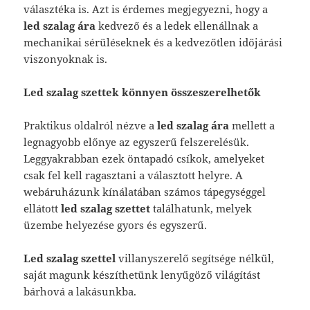
választéka is. Azt is érdemes megjegyezni, hogy a
led szalag
ára
kedvező és a ledek ellenállnak a
mechanikai sérüléseknek és a kedvezőtlen időjárási
viszonyoknak is.
Led szalag szettek könnyen összeszerelhetők
Praktikus oldalról nézve a
led szalag ára
mellett a
legnagyobb előnye az egyszerű felszerelésük.
Leggyakrabban ezek öntapadó csíkok, amelyeket
csak fel kell ragasztani a választott helyre. A
webáruházunk kínálatában számos tápegységgel
ellátott
led szalag szettet
találhatunk, melyek
üzembe helyezése gyors és egyszerű.
Led szalag szettel
villanyszerelő segítsége nélkül,
saját magunk készíthetünk lenyűgöző világítást
bárhová a lakásunkba.