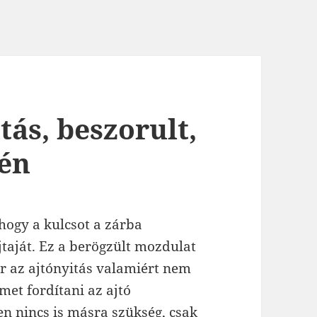
tás, beszorult,
tén
hogy a kulcsot a zárba
taját. Ez a berögzült mozdulat
r az ajtónyitás valamiért nem
met fordítani az ajtó
en nincs is másra szükség, csak