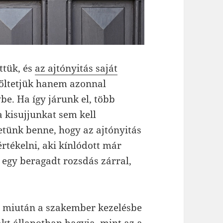
ttük, és
az ajtónyitás saját
rőltetjük hanem azonnal
e. Ha így járunk el, több
a kisujjunkat sem kell
tünk benne, hogy az ajtónyitás
értékelni, aki kínlódott már
egy beragadt rozsdás zárral,
y miután a szakember kezelésbe
akt állapotban hagyja, mint az a