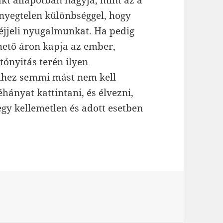
ényegtelen különbséggel, hogy
 éjjeli nyugalmunkat. Ha pedig
hető áron kapja az ember,
tónyitás terén ilyen
 Ehhez semmi mást nem kell
hányat kattintani, és élvezni,
gy kellemetlen és adott esetben