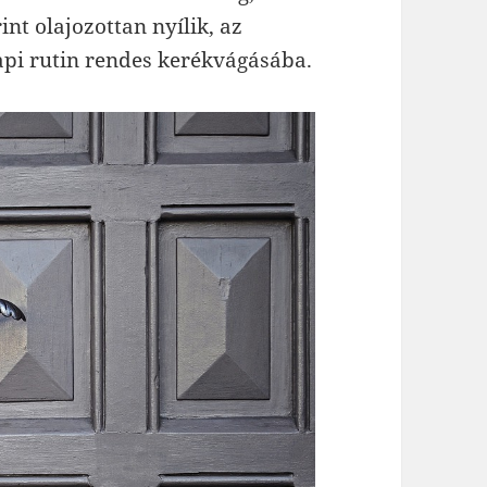
int olajozottan nyílik, az
api rutin rendes kerékvágásába.