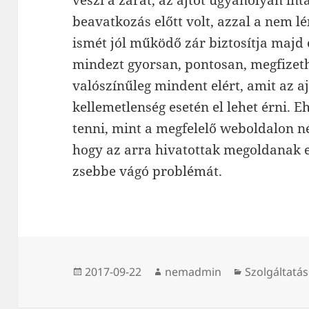
beavatkozás előtt volt, azzal a nem l
ismét jól működő zár biztosítja majd
mindezt gyorsan, pontosan, megfizet
valószínűleg mindent elért, amit az aj
kellemetlenség esetén el lehet érni.
tenni, mint a megfelelő weboldalon né
hogy az arra hivatottak megoldanak e
zsebbe vágó problémát.
Közzétéve
Szerző
Kategória
2017-09-22
nemadmin
Szolgáltatás