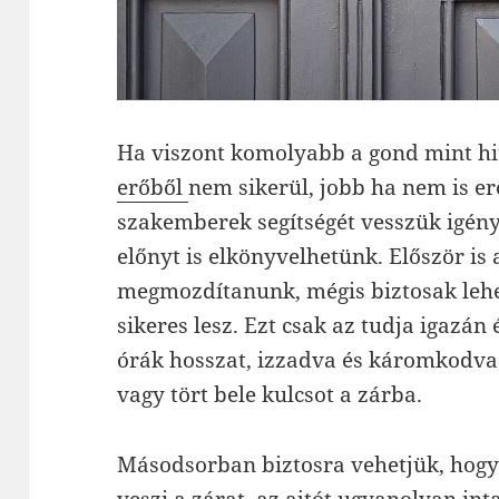
Ha viszont komolyabb a gond mint hi
erőből
nem sikerül, jobb ha nem is e
szakemberek segítségét vesszük igényb
előnyt is elkönyvelhetünk. Először is 
megmozdítanunk, mégis biztosak lehe
sikeres lesz. Ezt csak az tudja igazán 
órák hosszat, izzadva és káromkodva 
vagy tört bele kulcsot a zárba.
Másodsorban biztosra vehetjük, hog
veszi a zárat, az ajtót ugyanolyan int