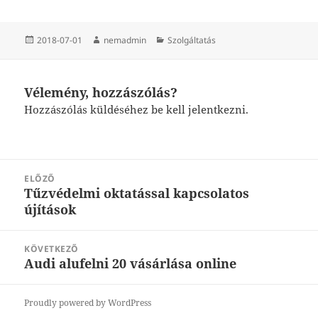
Közzétéve
Szerző
Kategória
2018-07-01
nemadmin
Szolgáltatás
Vélemény, hozzászólás?
Hozzászólás küldéséhez
be kell jelentkezni
.
Bejegyzés
ELŐZŐ
navigáció
Tűzvédelmi oktatással kapcsolatos
Korábbi
újítások
bejegyzések:
KÖVETKEZŐ
Audi alufelni 20 vásárlása online
Következő
bejegyzések:
Proudly powered by WordPress