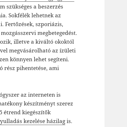
em szükséges a beszerzés
ia. Sokfélék lehetnek az
ai. Fertőzések, szporiázis,
a mozgásszervi megbetegedést.
zik, illetve a kiváltó okoktól
ivel megvásárolható az ízületi
zen könnyen lehet segíteni.
 rész pihentetése, ami
ógyszer az interneten is
hatékony készítményt szerez
ő étrend kiegészítők
 gyulladás kezelése házilag
is.