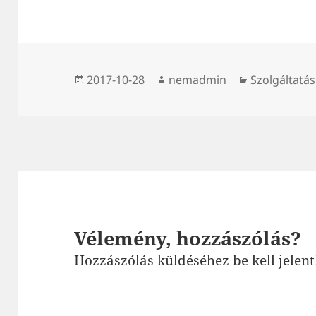
Közzétéve
Szerző
Kategória
2017-10-28
nemadmin
Szolgáltatás
Vélemény, hozzászólás?
Hozzászólás küldéséhez
be kell jelen