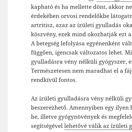
kapható és ha mellette dönt, akkor n
érdekében orvosi rendelőkbe látogatn
artritisz, azaz az ízületi gyulladás ok
köszvény, ezek mind okozhatják ezt 
A betegség lefolyása egyénenként válto
függően, igencsak változatos lehet. M
gyulladásra vény nélküli gyógyszer, e
Természetesen nem maradhat el a fájó
rendkívül fontos.
Az ízületi gyulladásra vény nélküli gy
beszerezhető. Amennyiben egy ilyen 
be, illetve gyógynövények és megfelel
segítségével
lehetővé válik az ízületi