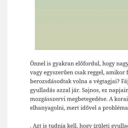
Önnel is gyakran előfordul, hogy nag
vagy egyszerűen csak reggel, amikor f
berozsdásodtak volna a végtagjai? Fáj
gyulladás azzal jár. Sajnos, ez napja
mozgásszervi megbetegedése. A kora
elhanyagolni, mert idővel a probléma
. Azt is tudnia kell, hogy
ízületi gyull