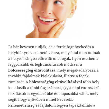
És bár kevesen tudják, de a ferde fognövekedés a
helyhiányra vezethető vissza, mely által nem tudnak
a helyes irányba előre törni a fogak. Ilyen esetben a
leggyorsabb és leghumánusabb módszer a
bölcsességfog eltávolítása
, mely megakadályozza a
további fájdalmak kialakulását, illetve a fogak
romlását.
A
bölcsességfog eltávolításával
több hely
keletkezik a többi fog számára, így a napi rutinszerű
tisztításuk is egyszerűbbé és alaposabbá válik, mely
segít, hogy a jövőben minél kevesebb
kellemetlenség és fájdalom legyen tapasztalható a