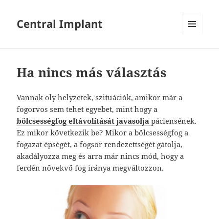
Central Implant
MENÜ
ÉS
WIDGETEK
Ha nincs más választás
Vannak oly helyzetek, szituációk, amikor már a
fogorvos sem tehet egyebet, mint hogy a
bölcsességfog eltávolítását javasolja
páciensének.
Ez mikor következik be? Mikor a bölcsességfog a
fogazat épségét, a fogsor rendezettségét gátolja,
akadályozza meg és arra már nincs mód, hogy a
ferdén növekvő fog iránya megváltozzon.