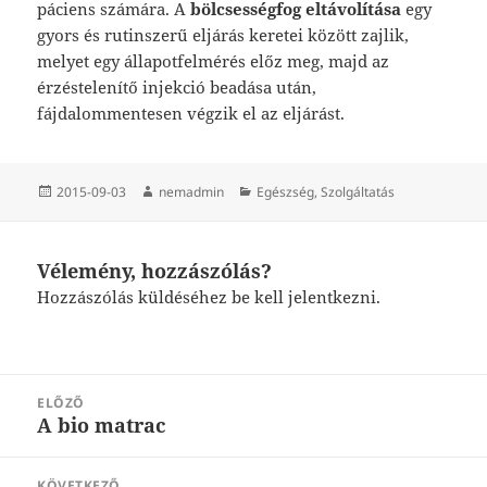
páciens számára. A
bölcsességfog
eltávolítása
egy
gyors és rutinszerű eljárás keretei között zajlik,
melyet egy állapotfelmérés előz meg, majd az
érzéstelenítő injekció beadása után,
fájdalommentesen végzik el az eljárást.
Közzétéve
Szerző
Kategória
2015-09-03
nemadmin
Egészség
,
Szolgáltatás
Vélemény, hozzászólás?
Hozzászólás küldéséhez
be kell jelentkezni
.
Bejegyzés
ELŐZŐ
navigáció
A bio matrac
Korábbi
bejegyzések:
KÖVETKEZŐ