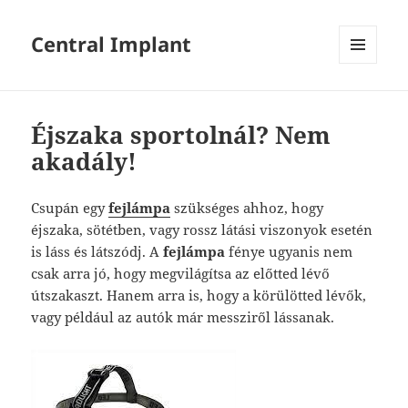
Central Implant
MENÜ
ÉS
WIDGETEK
Éjszaka sportolnál? Nem
akadály!
Csupán egy
fejlámpa
szükséges ahhoz, hogy
éjszaka, sötétben, vagy rossz látási viszonyok esetén
is láss és látszódj. A
fejlámpa
fénye ugyanis nem
csak arra jó, hogy megvilágítsa az előtted lévő
útszakaszt. Hanem arra is, hogy a körülötted lévők,
vagy például az autók már messziről lássanak.