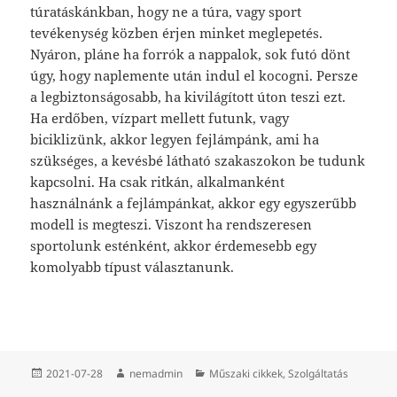
túratáskánkban, hogy ne a túra, vagy sport
tevékenység közben érjen minket meglepetés.
Nyáron, pláne ha forrók a nappalok, sok futó dönt
úgy, hogy naplemente után indul el kocogni. Persze
a legbiztonságosabb, ha kivilágított úton teszi ezt.
Ha erdőben, vízpart mellett futunk, vagy
biciklizünk, akkor legyen fejlámpánk, ami ha
szükséges, a kevésbé látható szakaszokon be tudunk
kapcsolni. Ha csak ritkán, alkalmanként
használnánk a fejlámpánkat, akkor egy egyszerűbb
modell is megteszi. Viszont ha rendszeresen
sportolunk esténként, akkor érdemesebb egy
komolyabb típust választanunk.
Közzétéve
Szerző
Kategória
2021-07-28
nemadmin
Műszaki cikkek
,
Szolgáltatás