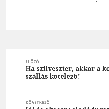
Bejegyzés
navigáció
ELŐZŐ
Ha szilveszter, akkor a k
Korábbi
szállás kötelező!
bejegyzések:
KÖVETKEZŐ
Következő