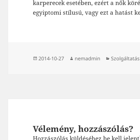
karperecek esetében, ezért a nők kö
egyiptomi stílusú, vagy ezt a hatást k
Közzétéve
Szerző
Kategória
2014-10-27
nemadmin
Szolgáltatás
Vélemény, hozzászólás?
Hozzászólás küldéséhez
be kell jelen