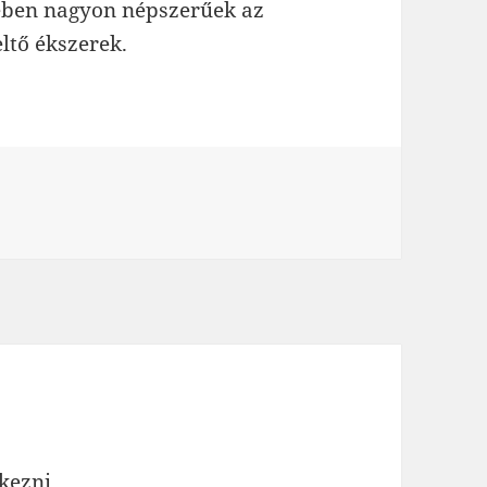
rében nagyon népszerűek az
eltő ékszerek.
tkezni
.