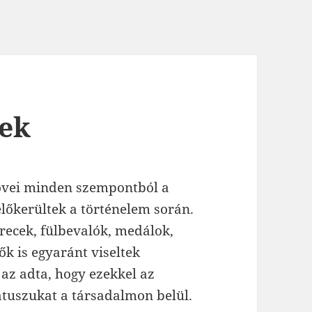
rek
vei minden szempontból a
őkerültek a történelem során.
recek, fülbevalók, medálok,
ők is egyaránt viseltek
 az adta, hogy ezekkel az
tátuszukat a társadalmon belül.