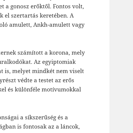
 a gonosz erőktől. Fontos volt,
k el szertartás keretében. A
oló amulett, Ankh-amulett vagy
zernek számított a korona, mely
uralkodókat. Az egyiptomiak
at is, melyet mindkét nem viselt
részt védte a testet az erős
el és különféle motívumokkal
nságai a síkszerűség és a
ágban is fontosak az a láncok,