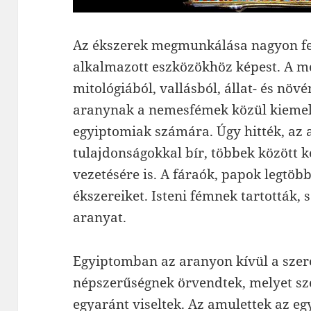
Az ékszerek megmunkálása nagyon fej
alkalmazott eszközökhöz képest. A m
mitológiából, vallásból, állat- és nö
aranynak a nemesfémek közül kiemelte
egyiptomiak számára. Úgy hitték, az 
tulajdonságokkal bír, többek között k
vezetésére is. A fáraók, papok legtöb
ékszereiket. Isteni fémnek tartották, s
aranyat.
Egyiptomban az aranyon kívül a szer
népszerűségnek örvendtek, melyet sz
egyaránt viseltek. Az amulettek az eg