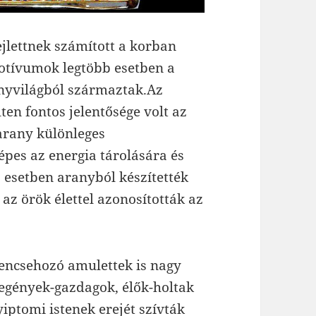
lettnek számított a korban
otívumok legtöbb esetben a
vényvilágból származtak.Az
n fontos jelentősége volt az
arany különleges
épes az energia tárolására és
b esetben aranyból készítették
 az örök élettel azonosították az
encsehozó amulettek is nagy
egények-gazdagok, élők-holtak
yiptomi istenek erejét szívták