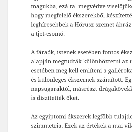
magukba, ezáltal megvédve viselőjüket
hogy megfelelő ékszerekből készítetté
leghíresebbek a Hórusz szemet ábráz
a tjet-csomó.
A fáraók, istenek esetében fontos éks
alapján megtudták különböztetni az 
esetében meg kell említeni a gallérok
és különleges ékszernek számított. Egy
napsugaraktól, másrészt drágakövekk
is díszítették őket.
Az egyiptomi ékszerek legfőbb tulajdo
szimmetria. Ezek az értékek a mai vil