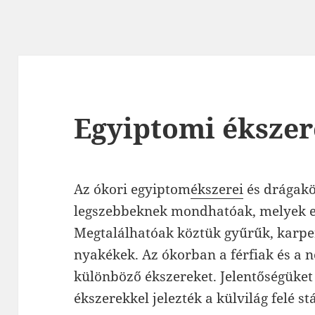
Egyiptomi éksze
Az ókori egyiptom
ékszerei
és drágakö
legszebbeknek mondhatóak, melyek el
Megtalálhatóak köztük gyűrűk, karpe
nyakékek. Az ókorban a férfiak és a n
különböző ékszereket. Jelentőségüket
ékszerekkel jelezték a külvilág felé s