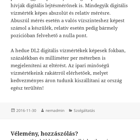
hívják digitális lejtésmérőnek is. Mindegyik digitális
vízmérték képes abszolút és relatív mérésre.
Abuszúl mérés esetén a valós vízszinteshez képest
számol a készülék, relatív esetén pedig bármely
pozicióban felvehető a nulla pont.
A hedue DL2 digitális vízmértékek képesek fokban,
százalékban és milliméter per méterben is
megjeleníteni az eltérést. Az ipari minőségű
vízmértékeink rakátrról elérhetőek, melyet
kedvezményes áron tudunk kiszállítani az ország
egész terültén!
Közzétéve
Szerző
Kategória
2016-11-30
nemadmin
Szolgáltatás
Vélemény, hozzászólás?