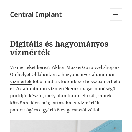
Central Implant
MENÜ
ÉS
WIDGETEK
Digitális és hagyományos
vízmérték
Vízmértéket keres? Akkor MűszerGuru webshop az
Ön helye! Oldalunkon a
hagyományos alumínium
vízmérték
több mint tíz különböző hosszban érhető
el. Az alumínium vízmértékeink magas minőségű
profiljól készül, mely alumínium eloxált, ennek
köszönhetően még tartósabb. A vízmérték
pontosságára a gyártó 5 év garanciát vállal.