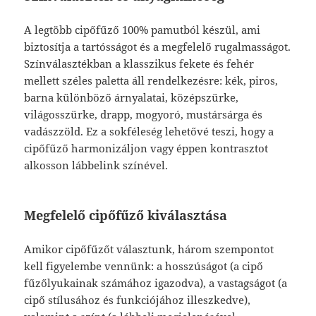
A legtöbb cipőfűző 100% pamutból készül, ami
biztosítja a tartósságot és a megfelelő rugalmasságot.
Színválasztékban a klasszikus fekete és fehér
mellett széles paletta áll rendelkezésre: kék, piros,
barna különböző árnyalatai, középszürke,
világosszürke, drapp, mogyoró, mustársárga és
vadászzöld. Ez a sokféleség lehetővé teszi, hogy a
cipőfűző harmonizáljon vagy éppen kontrasztot
alkosson lábbelink színével.
Megfelelő cipőfűző kiválasztása
Amikor cipőfűzőt választunk, három szempontot
kell figyelembe vennünk: a hosszúságot (a cipő
fűzőlyukainak számához igazodva), a vastagságot (a
cipő stílusához és funkciójához illeszkedve),