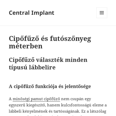
Central Implant
MENÜ
ÉS
WIDGETEK
Cipőfűző és futószőnyeg
méterben
Cipőfűző választék minden
típusú lábbelire
A cipőfűző funkciója és jelentősége
A
minőségi pamut cipőfűző
nem csupán egy
egyszerű kiegészítő, hanem kulcsfontosságú eleme a
lábbeli kényelmének és tartósságának. Ez a látszólag