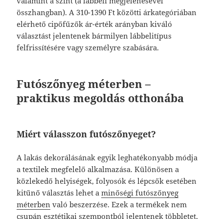
valamint a színt (a lábbeli megjelenésével
összhangban). A 310-1390 Ft közötti árkategóriában
elérhető cipőfűzők ár-érték arányban kiváló
választást jelentenek bármilyen lábbelitípus
felfrissítésére vagy személyre szabására.
Futószőnyeg méterben –
praktikus megoldás otthonába
Miért válasszon futószőnyeget?
A lakás dekorálásának egyik leghatékonyabb módja
a textilek megfelelő alkalmazása. Különösen a
közlekedő helyiségek, folyosók és lépcsők esetében
kitűnő választás lehet a
minőségi futószőnyeg
méterben
való beszerzése. Ezek a termékek nem
csupán esztétikai szempontból jelentenek többletet,