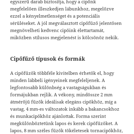
egyszerű darab biztosítja, hogy a cipőnk
megfelelően illeszkedjen lábunkhoz, megelőzve
ezzel a kényelmetlenséget és a potenciális
sérüléseket. A jól megválasztott cipőfűző jelentősen
megnövelheti kedvenc cipőink élettartamát,
miközben stílusos megjelenést is kölcsönöz nekik.
Cipőfűző típusok és formák
A cipőfűzők többféle kivitelben érhetők el, hogy
minden lábbeli igényeinek megfeleljenek. A
legfontosabb különbség a vastagságukban és
formájukban rejlik. A vékony, mindössze 2 mm
átmérőjű fűzők ideálisak elegáns cipőkhöz, míg a
vastag, 4 mm-es változatok inkább a bakancsokhoz
és munkacipőkhöz ajánlottak. Forma szerint
megkülönböztetünk lapos és kerek cipőfűzőket. A
lapos, 8 mm széles fűzők tökéletesek tornacipőkhöz,