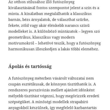
Az otthon stílusához illő futószőnyeg
kiválasztásánál fontos szempontot jelent a szín és a
minta. A kínálatban megtalálhatók a klasszikus
barnás, bézs árnyalatok, de választhat szürke,
fekete, zöld vagy akár élénkebb narancs színű
modelleket is. A különböző mintázatok – legyen szó
geometrikus, klasszikus vagy modern
motívumokról – lehetővé teszik, hogy a futószőnyeg
harmonikusan illeszkedjen a lakás többi eleméhez.
Ápolás és tartósság
A futószőnyeg méterben vásárolt változatai nem
csupán esztétikusak, de könnyen tisztíthatók is. A
rendszeres porszívózás mellett ajánlott időnként
mélyebb tisztítást végezni, hogy megőrizzék eredeti
szépségüket. A minőségi modellek strapabíró
anyagokból készülnek, így megfelelő karbantartás