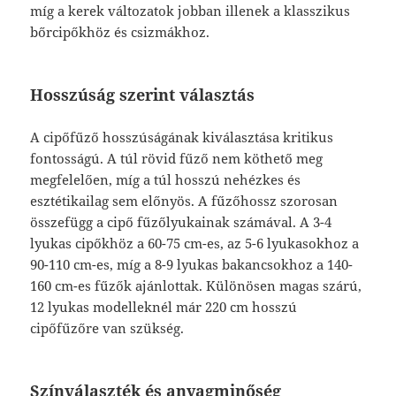
míg a kerek változatok jobban illenek a klasszikus
bőrcipőkhöz és csizmákhoz.
Hosszúság szerint választás
A cipőfűző hosszúságának kiválasztása kritikus
fontosságú. A túl rövid fűző nem köthető meg
megfelelően, míg a túl hosszú nehézkes és
esztétikailag sem előnyös. A fűzőhossz szorosan
összefügg a cipő fűzőlyukainak számával. A 3-4
lyukas cipőkhöz a 60-75 cm-es, az 5-6 lyukasokhoz a
90-110 cm-es, míg a 8-9 lyukas bakancsokhoz a 140-
160 cm-es fűzők ajánlottak. Különösen magas szárú,
12 lyukas modelleknél már 220 cm hosszú
cipőfűzőre van szükség.
Színválaszték és anyagminőség