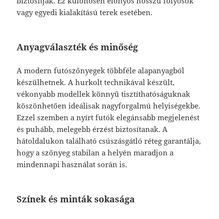
biztosítják. Ez különösen előnyös hosszú folyosók
vagy egyedi kialakítású terek esetében.
Anyagválaszték és minőség
A modern futószőnyegek többféle alapanyagból
készülhetnek. A hurkolt technikával készült,
vékonyabb modellek könnyű tisztíthatóságuknak
köszönhetően ideálisak nagyforgalmú helyiségekbe.
Ezzel szemben a nyírt futók elegánsabb megjelenést
és puhább, melegebb érzést biztosítanak. A
hátoldalukon található csúszásgátló réteg garantálja,
hogy a szőnyeg stabilan a helyén maradjon a
mindennapi használat során is.
Színek és minták sokasága