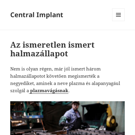
Central Implant
MENÜ
ÉS
WIDGETEK
Az ismeretlen ismert
halmazállapot
Nem is olyan régen, már jól ismert három
halmazállapotot követően megismerték a
negyediket, aminek a neve plazma és alapanyagául
szolgál a
plazmavágásnak
.