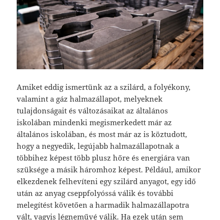
Amiket eddig ismertünk az a szilárd, a folyékony,
valamint a gáz halmazállapot, melyeknek
tulajdonságait és változásaikat az általános
iskolában mindenki megismerkedett már az
általános iskolában, és most már az is köztudott,
hogy a negyedik, legújabb halmazállapotnak a
többihez képest több plusz hőre és energiára van
szüksége a másik háromhoz képest.
Például, amikor
elkezdenek felhevíteni egy szilárd anyagot, egy idő
után az anyag cseppfolyóssá válik és további
melegítést követően a harmadik halmazállapotra
vált, vagyis légneművé válik. Ha ezek után sem