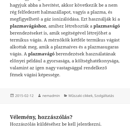
hagyjuk abba a hevítést, akkor következik be a nem
rég felfedezett halmazállapot, vagyis a plazma, és
megfigyelhető a gáz ionizálódása. Ezt használják ki a
plazmavágáshoz
, amihez létrehozták a
plazmavágó
berendezéseket is, amik segítségével létrejöhet a
termikus vágás. A mérnökök kétféle termikus vágást
alkottak meg, amik a plazmaíves és a plazmasugaras
vágás. A
plazmavágó
berendezések
használatának
előnyei például a gyorsasága, a költséghatékonysága,
valamint az igen nagy vastagsággal rendelkező
fémek vágási képessége.
Közzétéve
Szerző
Kategória
2015-02-12
nemadmin
Műszaki cikkek
,
Szolgáltatás
Vélemény, hozzászólás?
Hozzászólás küldéséhez
be kell jelentkezni
.