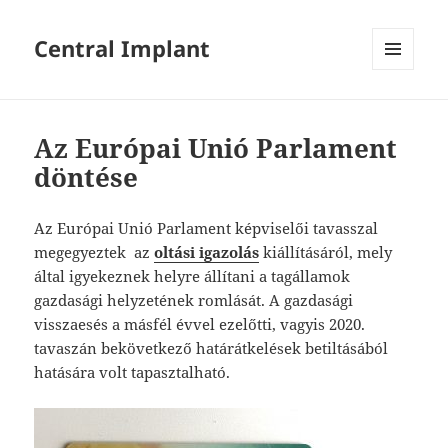
Central Implant
MENÜ
ÉS
WIDGETEK
Az Európai Unió Parlament
döntése
Az Európai Unió Parlament képviselői tavasszal
megegyeztek az
oltási igazolás
kiállításáról, mely
által igyekeznek helyre állítani a tagállamok
gazdasági helyzetének romlását. A gazdasági
visszaesés a másfél évvel ezelőtti, vagyis 2020.
tavaszán bekövetkező határátkelések betiltásából
hatására volt tapasztalható.