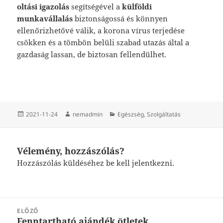
oltási igazolás
segítségével a
külföldi
munkavállalás
biztonságossá és könnyen
ellenőrizhetővé válik, a korona vírus terjedése
csökken és a tömbön belüli szabad utazás által a
gazdaság lassan, de biztosan fellendülhet.
Közzétéve
Szerző
Kategória
2021-11-24
nemadmin
Egészség
,
Szolgáltatás
Vélemény, hozzászólás?
Hozzászólás küldéséhez
be kell jelentkezni
.
Bejegyzés
ELŐZŐ
navigáció
Fenntartható ajándék ötletek
Korábbi