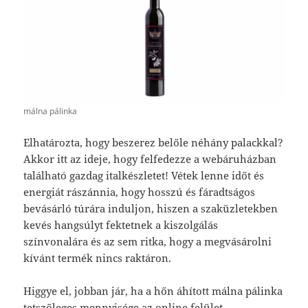
málna pálinka
Elhatározta, hogy beszerez belőle néhány palackkal?
Akkor itt az ideje, hogy felfedezze a webáruházban
található gazdag italkészletet! Vétek lenne időt és
energiát rászánnia, hogy hosszú és fáradtságos
bevásárló túrára induljon, hiszen a szaküzletekben
kevés hangsúlyt fektetnek a kiszolgálás
színvonalára és az sem ritka, hogy a megvásárolni
kívánt termék nincs raktáron.
Higgye el, jobban jár, ha a hőn áhított málna pálinka
tetszőleges mennyisége az online felület