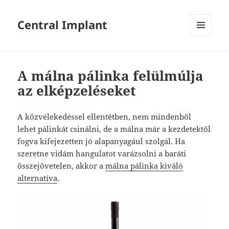
Central Implant
MENÜ
ÉS
WIDGETEK
A málna pálinka felülmúlja
az elképzeléseket
A közvélekedéssel ellentétben, nem mindenből
lehet pálinkát csinálni, de a málna már a kezdetektől
fogva kifejezetten jó alapanyagául szolgál. Ha
szeretne vidám hangulatot varázsolni a baráti
összejövetelen, akkor a
málna pálinka kiváló
alternatíva
.