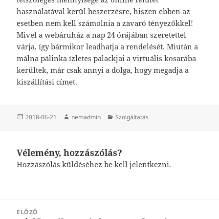
használatával kerül beszerzésre, hiszen ebben az
esetben nem kell számolnia a zavaró tényezőkkel!
Mivel a webáruház a nap 24 órájában szeretettel
várja, így bármikor leadhatja a rendelését. Miután a
málna pálinka ízletes palackjai a virtuális kosarába
kerültek, már csak annyi a dolga, hogy megadja a
kiszállítási címet.
Közzétéve
Szerző
Kategória
2018-06-21
nemadmin
Szolgáltatás
Vélemény, hozzászólás?
Hozzászólás küldéséhez
be kell jelentkezni
.
Bejegyzés
ELŐZŐ
navigáció