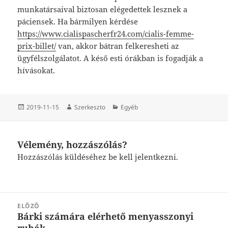
munkatársaival biztosan elégedettek lesznek a
páciensek. Ha bármilyen kérdése
https://www.cialispascherfr24.com/cialis-femme-
prix-billet/
van, akkor bátran felkeresheti az
ügyfélszolgálatot. A késő esti órákban is fogadják a
hívásokat.
Közzétéve
Szerző
Kategória
2019-11-15
Szerkeszto
Egyéb
Vélemény, hozzászólás?
Hozzászólás küldéséhez
be kell jelentkezni
.
Bejegyzés
ELŐZŐ
navigáció
Bárki számára elérhető menyasszonyi
Korábbi