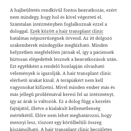
A hajbeültetés rendkívül fontos beavatkozás, ezért
nem mindegy, hogy hol és kivel végezteti el.
Számtalan intézményben foglalkoznak ezzel a
dologgal.
Ezek között a hair transplant clinic
hatalmas népszerűségnek örvend. Az itt dolgozó
szakemberek mindegyike megbízható. Minden
helyzetben megfelelően járnak el, így a páciensek
biztosan elégedettek lesznek a beavatkozások után.
Ezt egyébként a rendelő honlapján olvasható
vélemények is igazolják. A hair transplant clinic
elérhető árakat kínál.
A terápiákért nem kell
vagyonokat kifizetni. Mivel minden ember más és
más jellegű problémával keresi fel az intézményt,
így az árak is változók. Ez a dolog függ a kezelés
fajtájától, illetve a kialakult kellemetlenség
mértékétől. Előre nem lehet meghatározni, hogy
mennyi lesz, viszont egy körülbelüli összeg
kiszámolható. A hair transplant clinic becsületes