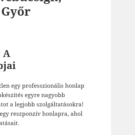
 Győr
: A
pjai
len egy professzionális honlap
pkészítés egyre nagyobb
ot a legjobb szolgáltatásokra!
egy reszponzív honlapra, ahol
tásait.