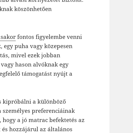
uknak köszönhetően
ásakor
fontos figyelembe venni
zik, egy puha vagy közepesen
tás, mivel ezek jobban
n vagy hason alvóknak egy
gfelelő támogatást nyújt a
s kipróbálni a különböző
a személyes preferenciáinak
, hogy a jó matrac befektetés az
t és hozzájárul az általános