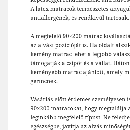
A latex matracok természetes anyag
antiallergének, és rendkívül tartósak.
A
megfelelő 90×200 matrac kiválaszt
az alvási pozícióját is. Ha oldalt als
kemény matrac lehet a legjobb válasz
támogatják a csípőt és a vállat. Háto
keményebb matrac ajánlott, amely me
gerincnek.
Vásárlás előtt érdemes személyesen i
90×200 matracokat, hogy megtalálja 
leginkább megfelelő típust. Ne feledje
egészségbe, javítja az alvás minőségé