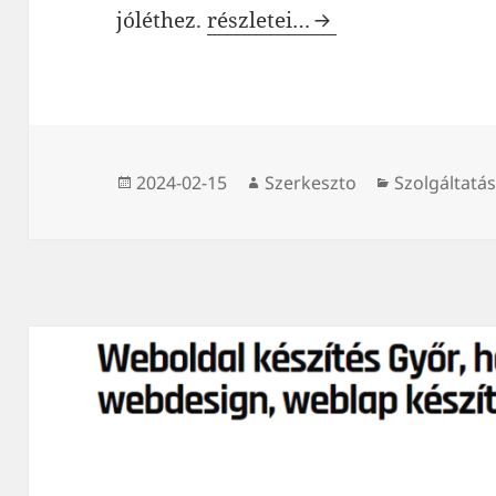
90×200 matrac: A tökéletes 
jóléthez.
részletei…
Közzétéve
Szerző
Kategória
2024-02-15
Szerkeszto
Szolgáltatá