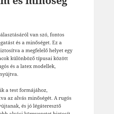
em és minőség
álasztásáról van szó, fontos
gatást és a minőséget. Ez a
iztosítva a megfelelő helyet egy
acok különböző típusai között
gós és a latex modellek,
nyújtva.
k a test formájához,
va az alvás minőségét. A rugós
jtanak, és jó légáteresztő
bb alvási környezetet biztosít.