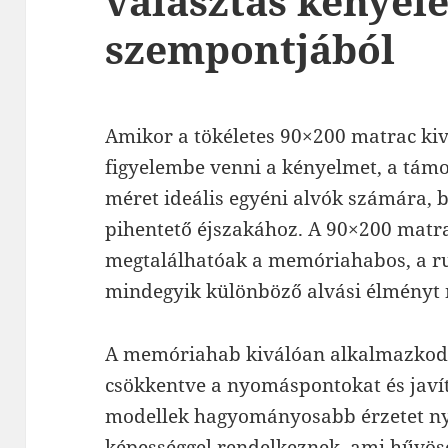
választás kényel
szempontjából
Amikor a tökéletes 90×200 matrac kiv
figyelembe venni a kényelmet, a támo
méret ideális egyéni alvók számára, b
pihentető éjszakához. A 90×200 matr
megtalálhatóak a memóriahabos, a ru
mindegyik különböző alvási élményt 
A memóriahab kiválóan alkalmazkodi
csökkentve a nyomáspontokat és javít
modellek hagyományosabb érzetet nyú
képességgel rendelkeznek, ami hűvöse