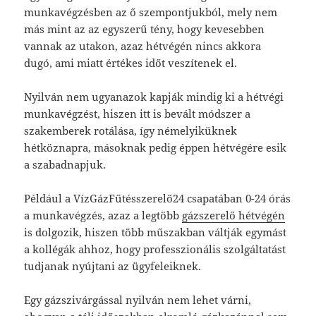
munkavégzésben az ő szempontjukból, mely nem
más mint az az egyszerű tény, hogy kevesebben
vannak az utakon, azaz hétvégén nincs akkora
dugó, ami miatt értékes időt veszítenek el.
Nyilván nem ugyanazok kapják mindig ki a hétvégi
munkavégzést, hiszen itt is bevált módszer a
szakemberek rotálása, így némelyiküknek
hétköznapra, másoknak pedig éppen hétvégére esik
a szabadnapjuk.
Például a VízGázFűtésszerelő24 csapatában 0-24 órás
a munkavégzés, azaz a legtöbb
gázszerelő hétvégén
is dolgozik, hiszen több műszakban váltják egymást
a kollégák ahhoz, hogy professzionális szolgáltatást
tudjanak nyújtani az ügyfeleiknek.
Egy gázszivárgással nyilván nem lehet várni,