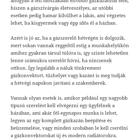
ahogyan a téli időszakban elromló gázkazánnal sem,
hiszen a gázszivárgás életveszélyes, az utóbbi
esetben pedig hamar kihűlhet a lakás, ami végzetes
lehet, ha kisgyermek vagy épp idős él a házban.
Azért is jó az, ha a gázszerelő hétvégén is dolgozik,
mert sokan vannak reggeltől estig a munkahelyükön
amihez gyakran társul túlóra is, így szinte lehetetlen
lenne számukra szerelőt hívni, ha nincsenek
otthon. Így legalább a náluk tönkrement
gázkonvektort, tűzhelyet vagy kazánt is meg tudják
a hétvégi napokon javítani a szakemberek.
Vannak olyan esetek is, amikor például egy nagyobb
típusú szerelést kell elvégezni egy ügyfélnek a
házában, ami akár fél-egynapos munka is lehet,
legyen az egy komplett gázkazán beépítése és
beüzemelése, vagy minden szobában le kell cserélni
a gázkonvektorokat új és modern radiátorokra.