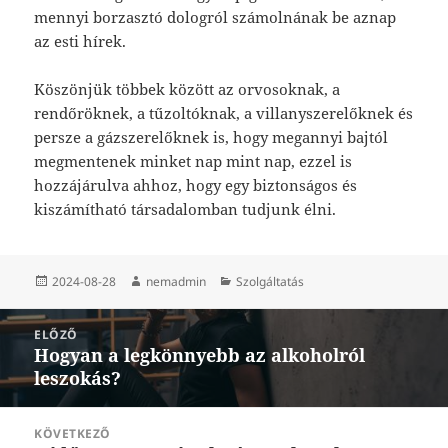
mennyi borzasztó dologról számolnának be aznap
az esti hírek.
Köszönjük többek között az orvosoknak, a
rendőröknek, a tűzoltóknak, a villanyszerelőknek és
persze a gázszerelőknek is, hogy megannyi bajtól
megmentenek minket nap mint nap, ezzel is
hozzájárulva ahhoz, hogy egy biztonságos és
kiszámítható társadalomban tudjunk élni.
Közzétéve
Szerző
Kategória
2024-08-28
nemadmin
Szolgáltatás
Bejegyzés
ELŐZŐ
navigáció
Hogyan a legkönnyebb az alkoholról
Korábbi
leszokás?
bejegyzések:
KÖVETKEZŐ