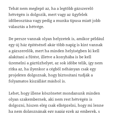
Tehát nem meglepő az, ha a legtöbb gázszerelő
hétvégén is dolgozik, mert vagy az ügyfelek
időbeosztása vagy pedig a munka típusa miatt jobb
választás a hétvége.
De persze vannak olyan helyzetek is, amikor például
egy új ház építésénél akár több napig is kint vannak
a gázszerelők, mert ha minden helyiségben ki kell
alakítani a fűtést, illetve a konyhába is be kell
üzemelni a gáztűzhelyet, az sok időbe telik, így nem
ritka az, ha ilyenkor a cégből néhányan csak egy
projekten dolgoznak, hogy biztosítani tudják a
folyamatos kiszállást máshol is.
Lehet, hogy illene köszönetet mondanunk minden
olyan szakembernek, aki nem rest hétvégén is
dolgozni, hiszen elég csak elképzelni, hogy mi lenne
ha nem dolgoznának egy napig ezek az emberek, s