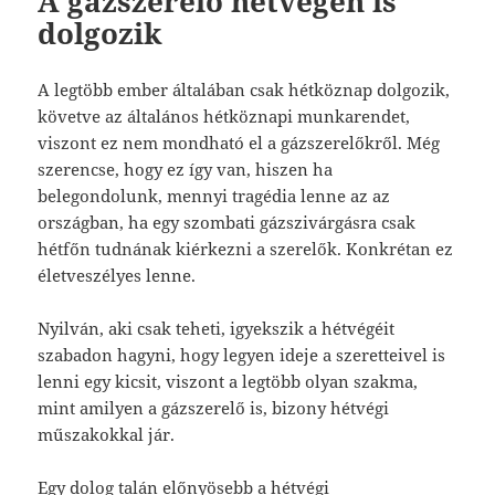
A gázszerelő hétvégén is
dolgozik
A legtöbb ember általában csak hétköznap dolgozik,
követve az általános hétköznapi munkarendet,
viszont ez nem mondható el a gázszerelőkről. Még
szerencse, hogy ez így van, hiszen ha
belegondolunk, mennyi tragédia lenne az az
országban, ha egy szombati gázszivárgásra csak
hétfőn tudnának kiérkezni a szerelők. Konkrétan ez
életveszélyes lenne.
Nyilván, aki csak teheti, igyekszik a hétvégéit
szabadon hagyni, hogy legyen ideje a szeretteivel is
lenni egy kicsit, viszont a legtöbb olyan szakma,
mint amilyen a gázszerelő is, bizony hétvégi
műszakokkal jár.
Egy dolog talán előnyösebb a hétvégi