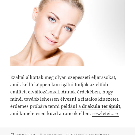
Ezáltal alkottak meg olyan szépészeti eljárásokat,
amik kellő képpen korrigálni tudják az előbb
említett elváltozásokat. Annak érdekében, hogy
minél tovább lehessen élvezni a fiatalos kinézetet,
érdemes próbára tenni
például a
drakula terápiát
,
Üde és rugalmas bőr
ami kíméletesen küzd a ráncok ellen.
részletei…
Közzétéve
Szerző
Kategória