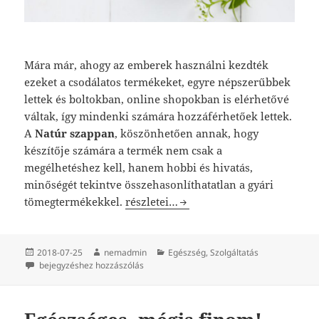
Mára már, ahogy az emberek használni kezdték
ezeket a csodálatos termékeket, egyre népszerűbbek
lettek és boltokban, online shopokban is elérhetővé
váltak, így mindenki számára hozzáférhetőek lettek.
A
Natúr szappan
, köszönhetően annak, hogy
készítője számára a termék nem csak a
megélhetéshez kell, hanem hobbi és hivatás,
minőségét tekintve összehasonlíthatatlan a gyári
Natúr szappan népszerűsége
tömegtermékekkel.
részletei…
Közzétéve
Szerző
Kategória
2018-07-25
nemadmin
Egészség
,
Szolgáltatás
Natúr szappan népszerűsége
bejegyzéshez hozzászólás