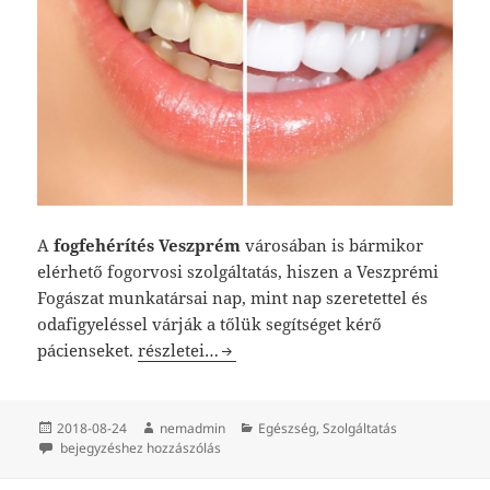
A
fogfehérítés Veszprém
városában is bármikor
elérhető fogorvosi szolgáltatás, hiszen a Veszprémi
Fogászat munkatársai nap, mint nap szeretettel és
odafigyeléssel várják a tőlük segítséget kérő
Fogfehérítés a magabiztosság visszaszerzésé
pácienseket.
részletei…
Közzétéve
Szerző
Kategória
2018-08-24
nemadmin
Egészség
,
Szolgáltatás
Fogfehérítés a magabiztosság visszaszerzéséért
bejegyzéshez hozzászólás