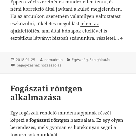
Éppen ezért szeretnének mindez ellen tenni, és
némi korrekció által javítani a külső megjelenésen.
Ha az arcunkon szeretném valamilyen változtatást
eszközölni, tökéletes megoldást
jelent az
ajakfeltöltés
, ami által hónapok elteltével is
Ha gyönyörű ajka
esztétikus látványt biztosít számunkra.
részletei…
Közzétéve
Szerző
Kategória
2018-01-25
nemadmin
Egészség
,
Szolgáltatás
Ha gyönyörű ajkakra vágyik
bejegyzéshez hozzászólás
Fogászati röntgen
alkalmazása
Egy fogászati rendelő mindennapjainak részét
képezi a
fogászati röntgen
használata. Ez egy olyan
berendezés, mely gyorsan és hatékonyan segíti a
fogorvosok munkáját.