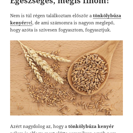
Egészséges, mégis finom!
Nem is túl régen találkoztam először a
tönkölybúza
kenyér
rel
, de ami számomra is nagyon meglepő,
hogy azóta is szívesen fogyasztom, fogyasztjuk.
Azért nagydolog az, hogy a
tönkölybúza kenyér