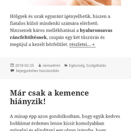
Hölgyek és urak egyaránt igényelhetik, hiszen a
fiatalos külső mindenki számára elérhető.
Nincsenek káros mellékhatásai a
hyaluronsavas
ráncfeltöltésnek
, csupán egy két tűszúrás és
A hyaluronsavas ráncfeltölté
megújul a kezelt bőrfelület.
részletei…
Közzétéve
Szerző
Kategória
2018-02-25
nemadmin
Egészség
,
Szolgáltatás
A hyaluronsavas ráncfeltöltés előnyei
bejegyzéshez hozzászólás
Már csak a kemence
hiányzik!
A minap épp azon gondolkodtam, hogy egyik kedves
hobbimat érdemes lenne kicsit komolyabban
művelni és elindítani egy olyan irányba, hogy