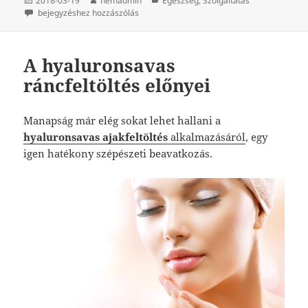
2018-03-19
nemadmin
Egészség
,
Szolgáltatás
Üde és rugalmas bőr elérése
bejegyzéshez hozzászólás
A hyaluronsavas
ráncfeltöltés előnyei
Manapság már elég sokat lehet hallani a
hyaluronsavas ajakfeltöltés
alkalmazásáról
, egy
igen hatékony szépészeti beavatkozás.