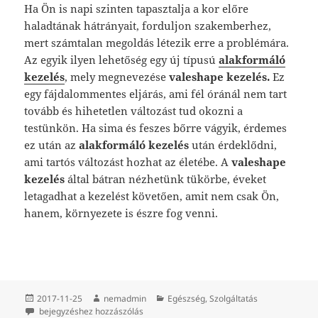
Ha Ön is napi szinten tapasztalja a kor előre
haladtának hátrányait, forduljon szakemberhez,
mert számtalan megoldás létezik erre a problémára.
Az egyik ilyen lehetőség egy új típusú
alakformáló
kezelés
, mely megnevezése
valeshape kezelés.
Ez
egy fájdalommentes eljárás, ami fél óránál nem tart
tovább és hihetetlen változást tud okozni a
testünkön. Ha sima és feszes bőrre vágyik, érdemes
ez után az
alakformáló kezelés
után érdeklődni,
ami tartós változást hozhat az életébe. A
valeshape
kezelés
által bátran nézhetünk tükörbe, éveket
letagadhat a kezelést követően, amit nem csak Ön,
hanem, környezete is észre fog venni.
Közzétéve
Szerző
Kategória
2017-11-25
nemadmin
Egészség
,
Szolgáltatás
Csodák megélése néhány hét leforgása alatt
bejegyzéshez hozzászólás