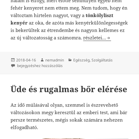
nálam is elfogy, mert előtte semmilyen egyéb nem
fehér kenyeret nem ettem meg. Nem tudom, hogy én
változtam hirtelen nagyot, vagy a
tönkölyliszt
kenyér
az oka, de azóta más kenyérkülönlegességek
is bekerültek az étrendembe és nagyon kellemes ez
Egészséges, mégis finom
az új változatosság a számomra.
részletei…
Közzétéve
Szerző
Kategória
2018-04-16
nemadmin
Egészség
,
Szolgáltatás
Egészséges, mégis finom!
bejegyzéshez hozzászólás
Üde és rugalmas bőr elérése
Az idő múlásával olyan, szemmel is észrevehető
változásokon megy keresztül az emberi test, ami bár
persze természetes, mégis sokak számára nehezen
elfogadható.