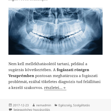
Nem kell mellékhatásoktól tartani, például a
sugárzás következtében. A
fogászati röntgen
Veszprémben
pontosan meghatározza a fogászati
problémát
,
ezáltal tökéletes diagnózis tud felállítani
Fogászati röntgen alkalmazása
a kezelő szakorvos.
részletei…
Közzétéve
Szerző
Kategória
2017-12-23
nemadmin
Egészség
,
Szolgáltatás
Fogászati röntgen alkalmazása
bejegyzéshez hozzászólás