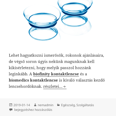
Lehet hagyatkozni ismerősök, rokonok ajánlásaira,
de végső soron úgyis nekünk magunknak kell
kikísérletezni, hogy melyik passzol hozzánk
leginkább. A
biofinity kontaktlencse
és a
biomedics kontaktlencse
is kiváló választás kezdő
Milyen a jó kontaktlencse?
lencsehordóknak.
részletei…
Közzétéve
Szerző
Kategória
2019-01-14
nemadmin
Egészség
,
Szolgáltatás
Milyen a jó kontaktlencse?
bejegyzéshez hozzászólás