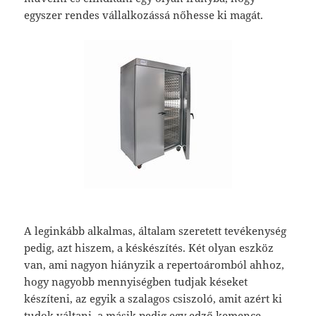
egyszer rendes vállalkozássá nőhesse ki magát.
A leginkább alkalmas, általam szeretett tevékenység
pedig, azt hiszem, a késkészítés. Két olyan eszköz
van, ami nagyon hiányzik a repertoáromból ahhoz,
hogy nagyobb mennyiségben tudjak késeket
készíteni, az egyik a szalagos csiszoló, amit azért ki
tudok váltani, a másik pedig egy edző kemence.