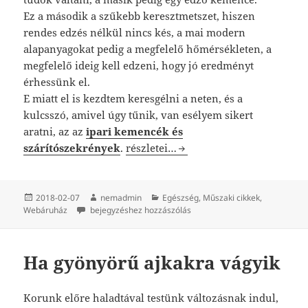
Ez a második a szűkebb keresztmetszet, hiszen
rendes edzés nélkül nincs kés, a mai modern
alapanyagokat pedig a megfelelő hőmérsékleten, a
megfelelő ideig kell edzeni, hogy jó eredményt
érhessünk el.
E miatt el is kezdtem keresgélni a neten, és a
kulcsszó, amivel úgy tűnik, van esélyem sikert
aratni, az az
ipari kemencék és
Már csak a kemence hiányzik!
szárítószekrények
.
részletei…
Közzétéve
Szerző
Kategória
2018-02-07
nemadmin
Egészség
,
Műszaki cikkek
,
Már csak a kemence hiányzik!
Webáruház
bejegyzéshez hozzászólás
Ha gyönyörű ajkakra vágyik
Korunk előre haladtával testünk változásnak indul,